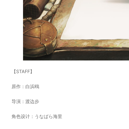
【STAFF】
原作：白浜鴎
导演：渡边步
角色设计：うなばら海里