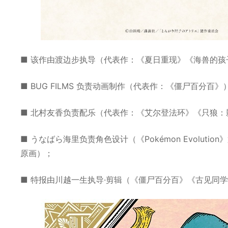
■ 该作由渡边步执导（代表作：《夏日重现》《海兽的孩
■ BUG FILMS 负责动画制作（代表作：《僵尸百分百》
■ 北村友香负责配乐（代表作：《艾尔登法环》《只狼：
■ うなばら海里负责角色设计（《Pokémon Evolution
原画）；
■ 特报由川越一生执导·剪辑（《僵尸百分百》《古见同学