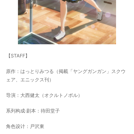
【STAFF】
原作：はっとりみつる（掲載「ヤングガンガン」スクウ
ェア、エニックス刊）
导演：大西健太（オクルトノボル）
系列构成·剧本：待田堂子
角色设计：戸沢東