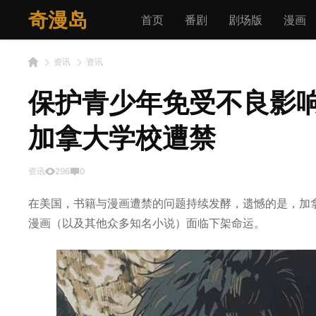
奇漫岛
首页
番剧
剧场版
漫画
资讯
资讯
保护青少年免受不良影响
加拿大学校遭禁
资讯
296
0
在美国，书籍与漫画遭禁的问题持续发酵，遗憾的是，加
漫画（以及其他众多知名小说）面临下架命运。