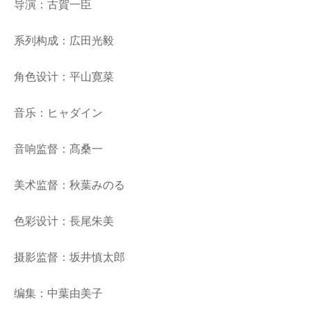
导演：古賀一臣
系列构成：広田光毅
角色设计：平山寛菜
音乐：ヒャダイン
音响监督：髙桑一
美术监督：秋葉みのる
色彩设计：長尾朱美
摄影监督：坂井慎太郎
编集：中葉由美子