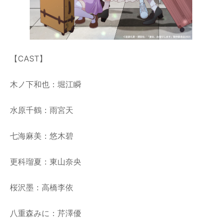
【CAST】
木ノ下和也：堀江瞬
水原千鶴：雨宮天
七海麻美：悠木碧
更科瑠夏：東山奈央
桜沢墨：高橋李依
八重森みに：芹澤優