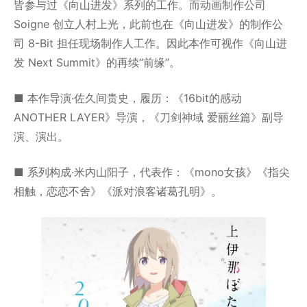
皆参与过《向山进发》系列的工作。而动画制作公司
Soigne 创立人村上光，此前也在《向山进发》的制作公
司 8-Bit 担任现场制作人工作。因此本作可视作《向山进
发 Next Summit》的再续“前缘”。
■ 本作导演·佐久间贵史，履历：《16bit的感动
ANOTHER LAYER》导演，《刀剑神域 爱丽丝篇》副导
演、演出。
■ 系列构成·米内山阳子，代表作：《mono女孩》《指尖
相触，恋恋不舍》《派对浪客诸葛孔明》。