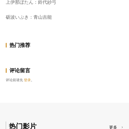
上伊那ぼたん：鈴代紗弓
砺波いぶき：青山吉能
热门推荐
评论留言
评论前请先
登录
。
热门影片
更多