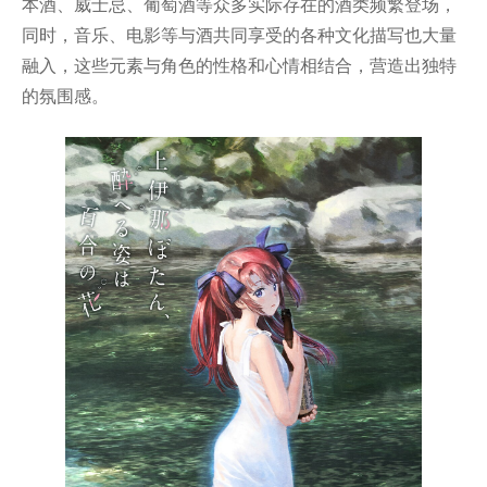
本酒、威士忌、葡萄酒等众多实际存在的酒类频繁登场，
同时，音乐、电影等与酒共同享受的各种文化描写也大量
融入，这些元素与角色的性格和心情相结合，营造出独特
的氛围感。