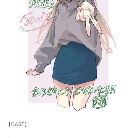
【CAST】