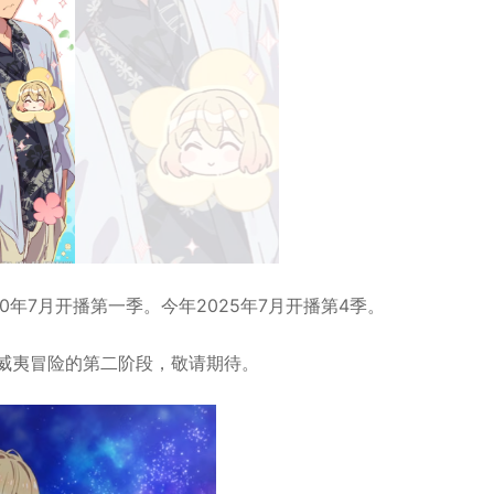
0年7月开播第一季。今年2025年7月开播第4季。
夏威夷冒险的第二阶段，敬请期待。