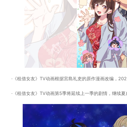
·《租借女友》TV动画根据宮島礼吏的原作漫画改编，202
·《租借女友》TV动画第5季将延续上一季的剧情，继续