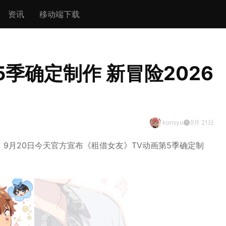
资讯
移动端下载
季确定制作 新冒险2026
konsyu
9月 21日
9月20日今天官方宣布《租借女友》TV动画第5季确定制