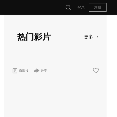
登录
注册
热门影片
更多
分享
微海报