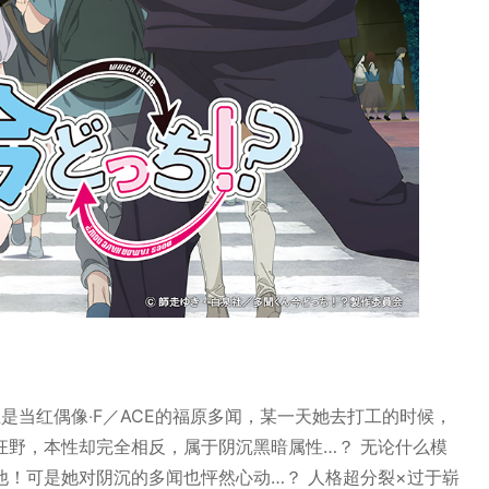
是当红偶像‧F／ACE的福原多闻，某一天她去打工的时候，
狂野，本性却完全相反，属于阴沉黑暗属性…？ 无论什么模
！可是她对阴沉的多闻也怦然心动…？ 人格超分裂×过于崭