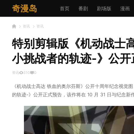
奇漫岛
首页
番剧
剧场版
漫画
资讯
资讯
特别剪辑版《机动战士高
小挑战者的轨迹-》公开
资讯
310
0
《机动战士高达 铁血的奥尔芬斯》公开十周年纪念视觉图
的轨迹-》公开正式预告，该作将在 10 月 31 日与纪