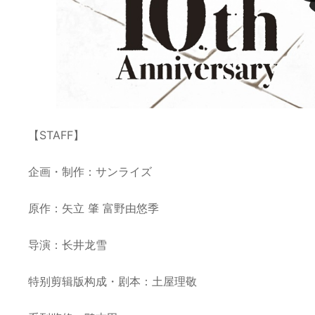
【STAFF】
企画・制作：サンライズ
原作：矢立 肇 富野由悠季
导演：长井龙雪
特别剪辑版构成・剧本：土屋理敬