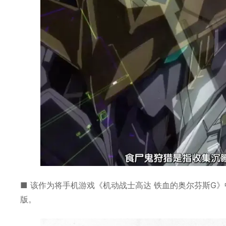
■ 该作为将手机游戏《机动战士高达 铁血的奥尔芬斯G》
版。