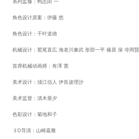
系列监修：鸭志田 一
角色设计原案：伊藤 悠
角色设计：千叶道徳
机械设计：鷲尾直広 海老川兼武 形部一平 篠原 保 寺岡
首席机械动画师：有澤 寛
美术设计：须江信人 伊良波理沙
美术监督：清木亜夕
色彩设计：菊地和子
３D导演：山崎嘉雅