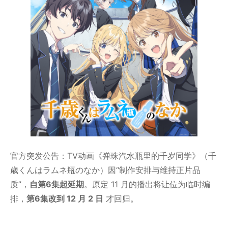
官方突发公告：TV动画《弹珠汽水瓶里的千岁同学》（千
歳くんはラムネ瓶のなか）因“制作安排与维持正片品
质”，
自第6集起延期
。原定 11 月的播出将让位为临时编
排，
第6集改到 12 月 2 日
才回归。