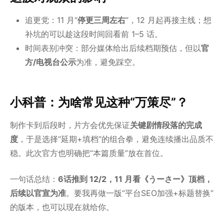
追更党：11 月“
停更三周左右
”，12 月起再接主线；想
补坑的可以趁这段时间回看前 1–5 话。
时间表别冲突：部分媒体给出后续档期预估，但以
官
方/电视台公示
为准，避免踩空。
小科普：为啥常见这种“万策尽”？
制作卡到后段时，片方会优先保证
关键剧情段落的完成
度
，于是选择“延期+填档”的组合拳，避免连续播出品质不
稳。此次官方也明确把“本篇质量”放在首位。
一句话总结：
6话推到 12/2，11 月看《うーさー》顶档，
后续以官宣为准
。要我再做一版“平台SEO加强+标题替换”
的版本，也可以现在就给你。