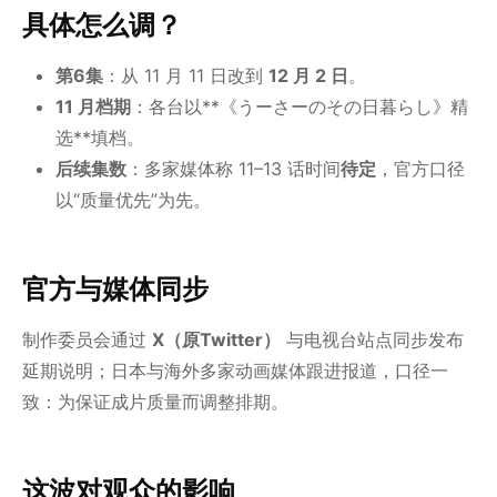
具体怎么调？
第6集
：从 11 月 11 日改到
12 月 2 日
。
11 月档期
：各台以**《うーさーのその日暮らし》精
选**填档。
后续集数
：多家媒体称 11–13 话时间
待定
，官方口径
以“质量优先”为先。
官方与媒体同步
制作委员会通过
X（原Twitter）
与电视台站点同步发布
延期说明；日本与海外多家动画媒体跟进报道，口径一
致：为保证成片质量而调整排期。
这波对观众的影响