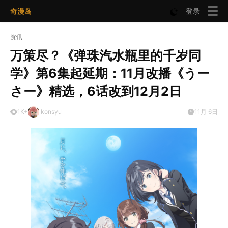
奇漫岛
登录
资讯
万策尽？《弹珠汽水瓶里的千岁同
学》第6集起延期：11月改播《うー
さー》精选，6话改到12月2日
1K+
konsyu
11月 6日