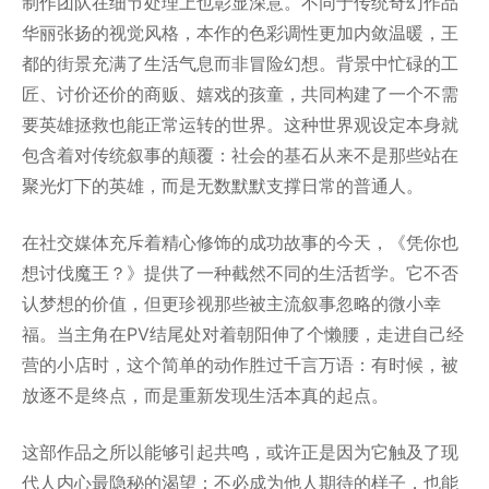
制作团队在细节处理上也彰显深意。不同于传统奇幻作品
华丽张扬的视觉风格，本作的色彩调性更加内敛温暖，王
都的街景充满了生活气息而非冒险幻想。背景中忙碌的工
匠、讨价还价的商贩、嬉戏的孩童，共同构建了一个不需
要英雄拯救也能正常运转的世界。这种世界观设定本身就
包含着对传统叙事的颠覆：社会的基石从来不是那些站在
聚光灯下的英雄，而是无数默默支撑日常的普通人。
在社交媒体充斥着精心修饰的成功故事的今天，《凭你也
想讨伐魔王？》提供了一种截然不同的生活哲学。它不否
认梦想的价值，但更珍视那些被主流叙事忽略的微小幸
福。当主角在PV结尾处对着朝阳伸了个懒腰，走进自己经
营的小店时，这个简单的动作胜过千言万语：有时候，被
放逐不是终点，而是重新发现生活本真的起点。
这部作品之所以能够引起共鸣，或许正是因为它触及了现
代人内心最隐秘的渴望：不必成为他人期待的样子，也能