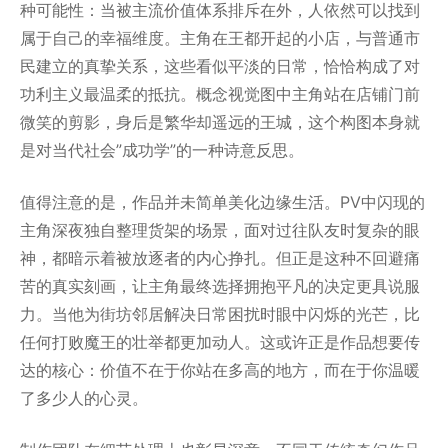
种可能性：当被主流价值体系排斥在外，人依然可以找到
属于自己的幸福维度。主角在王都开起的小店，与普通市
民建立的真挚关系，这些看似平淡的日常，恰恰构成了对
功利主义最温柔的抵抗。概念视觉图中主角站在店铺门前
微笑的剪影，身后是繁华却遥远的王城，这个构图本身就
是对当代社会”成功学”的一种诗意反思。
值得注意的是，作品并未简单美化边缘生活。PV中闪现的
主角深夜独自整理货架的场景，面对过往队友时复杂的眼
神，都暗示着被放逐者的内心挣扎。但正是这种不回避痛
苦的真实刻画，让主角最终选择拥抱平凡的决定更具说服
力。当他为街坊邻居解决日常困扰时眼中闪烁的光芒，比
任何打败魔王的壮举都更加动人。这或许正是作品想要传
达的核心：价值不在于你站在多高的地方，而在于你温暖
了多少人的心灵。