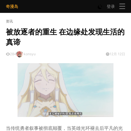
奇漫岛
登录
资讯
被放逐者的重生 在边缘处发现生活的
真谛
284
konsyu
12月 12日
当传统勇者叙事被彻底颠覆，当英雄光环褪去后平凡的光