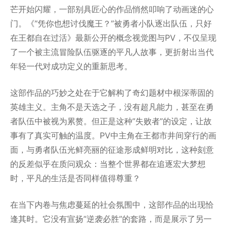
芒开始闪耀，一部别具匠心的作品悄然叩响了动画迷的心
门。《”凭你也想讨伐魔王？”被勇者小队逐出队伍，只好
在王都自在过活》最新公开的概念视觉图与PV，不仅呈现
了一个被主流冒险队伍驱逐的平凡人故事，更折射出当代
年轻一代对成功定义的重新思考。
这部作品的巧妙之处在于它解构了奇幻题材中根深蒂固的
英雄主义。主角不是天选之子，没有超凡能力，甚至在勇
者队伍中被视为累赘。但正是这种”失败者”的设定，让故
事有了真实可触的温度。PV中主角在王都市井间穿行的画
面，与勇者队伍光鲜亮丽的征途形成鲜明对比，这种刻意
的反差似乎在质问观众：当整个世界都在追逐宏大梦想
时，平凡的生活是否同样值得尊重？
在当下内卷与焦虑蔓延的社会氛围中，这部作品的出现恰
逢其时。它没有宣扬”逆袭必胜”的套路，而是展示了另一