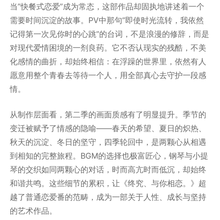
当”快餐式恋爱”成为常态，这部作品却固执地讲述着一个
需要时间沉淀的故事。PV中那句”即使时光流转，我依然
记得第一次见你时的心跳”的台词，不是浪漫的修辞，而是
对现代爱情困境的一剂良药。它不否认现实的残酷，不美
化感情的曲折，却始终相信：在浮躁的世界里，依然有人
愿意用整个青春去等待一个人，用全部真心去守护一段感
情。
从制作层面看，第二季的画面质感有了明显提升。季节的
变迁被赋予了情感的隐喻——春天的希望、夏日的炽热、
秋天的沉淀、冬日的坚守，四季轮回中，是两颗心从相遇
到相知的完整旅程。BGM的选择也极富匠心，钢琴与小提
琴的交织如同两颗心的对话，时而高亢时而低沉，却始终
和谐共鸣。这些细节的累积，让《终究、与你相恋。》超
越了普通恋爱番的范畴，成为一部关于人性、成长与坚持
的艺术作品。