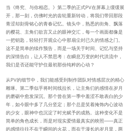
当《终究、与你相恋。》第二季的正式PV在屏幕上缓缓展
开，那一刻，仿佛时光的齿轮重新转动，将我们带回那段
青涩却刻骨铭心的青春记忆。镜头中，熟悉的街角、飘落
的樱花、主角们欲言又止的眼神交汇，每一个画面都像是
一把钥匙，轻轻打开观众心中那扇尘封已久的情感之门。
这不是简单的续作预告，而是一场关于时间、记忆与坚持
的深情告白，让人不禁思考：在瞬息万变的时代洪流中，
我们是否还能守护住最初那份纯粹的心动？
从PV的细节中，我们能感受到制作团队对情感层次的精心
雕琢。第二季似乎将时间线拉长，让主角们的感情在岁月
的磨砺中愈发深沉。那个曾在第一季中羞涩不敢表白的少
年，如今眼中多了几分坚定；那个总是笑着掩饰内心波动
的少女，眼神中也沉淀了时光赋予的成熟。这种变化不是
简单的角色成长，而是对现实爱情最真实的映照——真正
的感情往往不在于瞬间的火花，而在于漫长的岁月里，两