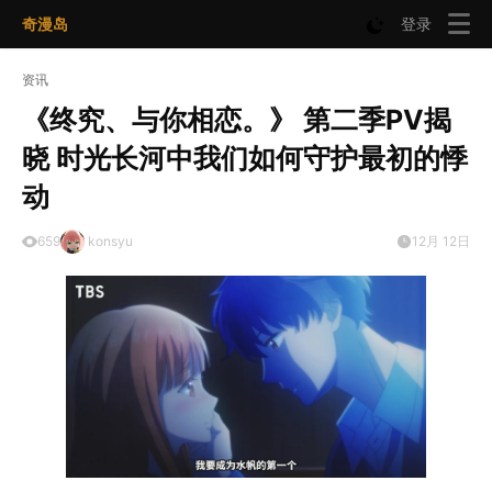
奇漫岛
登录
资讯
《终究、与你相恋。》 第二季PV揭
晓 时光长河中我们如何守护最初的悸
动
659
konsyu
12月 12日