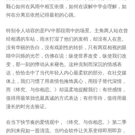
颗心如何在风雨中相互依偎，如何在误解中学会理解，如
何在分离后依然记得最初的心跳。
特别令人动容的是PV中那段雨中的场景。主角两人站在曾
经相遇的车站，雨水打湿了他们的发梢，却没有人在意。
没有华丽的告白，没有戏剧性的转折，只有两双相视的眼
睛中闪烁的光芒，仿佛在说：纵使世界改变，纵使我们改
变，那一刻的悸动从未褪色。这种克制而深沉的情感表
达，恰恰击中了当代年轻人内心最柔软的部分。在社交媒
体上，我们习惯了用表情包掩饰真心，用段子替代深情，
而《终究、与你相恋。》却温柔地提醒我们：有些感情，
值得用最笨拙也最真诚的方式表达；有些等待，值得用最
漫长的时光去验证。
在当下快节奏的爱情观中，《终究、与你相恋。》第二季
的到来宛如一股清流。当约会软件让关系变得即用即弃，