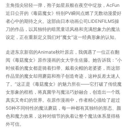
主角指尖轻轻一弹，孢子如星辰般在夜空中绽放，AcFun
近日公开的《毒菇魔女》特别PV瞬间点燃了无数动漫爱好
者心中的期待之火。这部由日本动画公司LIDENFILMS操
刀的作品，以其独特的暗黑童话风格和充满想象力的魔法
设定，正在重新定义我们对”魔女”这一经典形象的认知。
走进东京新宿的Animate秋叶原店，我偶遇了一位正在翻
阅《毒菇魔女》原作漫画的女大学生佐藤。她告诉我：”小
时候看的魔女都是骑着扫帚、戴着尖帽的老婆婆，而这部
作品里的魔女却用蘑菇和孢子创造奇迹，这种反差太迷人
了。”这正是《毒菇魔女》的魅力所在——它打破了传统魔
女形象的桎梏，将真菌学与魔法巧妙融合，创造出一个既
真实又奇幻的世界。在原作漫画中，作者精心描绘了超过
50种不同特性的魔法蘑菇，每一种都有其独特的形态、颜
色和魔力效果，这种对细节的执着让整个魔法体系显得格
外可信。