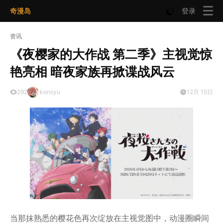
奇漫岛
登录
资讯
《夜樱家的大作战 第二季》主视觉惊
艳亮相 暗夜家族再掀谍战风云
292
konsyu
12月 15日
当那抹熟悉的樱花色再次绽放在主视觉图中，动漫圈瞬间