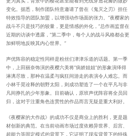
更为真实，背景中的樱花甚至能看到光线穿透花瓣的微妙
变化。据悉，制作团队特意邀请了曾在《鬼灭之刃》担任
特效指导的团队加盟，以增强动作场面的张力。”夜樱家的
战斗不只是技巧的较量，更是情感的外化，”总作画监督在
近期的访谈中透露，”第二季中，每个人的战斗风格都会更
加鲜明地反映其内心世界。”
声优阵容的稳定性同样是粉丝们津津乐道的话题。第一季
中，上田丽奈饰演的夜樱六美将”病娇姐姐”的形象演绎得
淋漓尽致，那种在温柔与疯狂间游走的表演令人难忘。而
小林千晃诠释的朝野太阳，则成功塑造了一个在平凡与非
凡间挣扎的少年形象。目前确认，原班声优阵容将全员回
归，这对于注重角色连贯性的作品而言无疑是重大利好。
《夜樱家的大作战》的成功不仅是商业上的胜利，更是题
材创新的典范。在当前动画市场过度依赖异世界、后宫、
超能力等固定模式的背景下，它证明了现实背景下的特殊