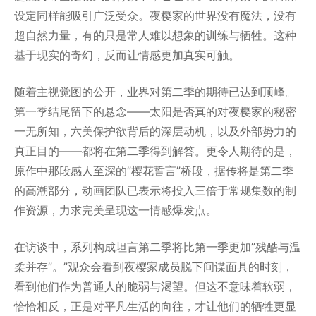
设定同样能吸引广泛受众。夜樱家的世界没有魔法，没有
超自然力量，有的只是常人难以想象的训练与牺牲。这种
基于现实的奇幻，反而让情感更加真实可触。
随着主视觉图的公开，业界对第二季的期待已达到顶峰。
第一季结尾留下的悬念——太阳是否真的对夜樱家的秘密
一无所知，六美保护欲背后的深层动机，以及外部势力的
真正目的——都将在第二季得到解答。更令人期待的是，
原作中那段感人至深的”樱花誓言”桥段，据传将是第二季
的高潮部分，动画团队已表示将投入三倍于常规集数的制
作资源，力求完美呈现这一情感爆发点。
在访谈中，系列构成坦言第二季将比第一季更加”残酷与温
柔并存”。”观众会看到夜樱家成员脱下间谍面具的时刻，
看到他们作为普通人的脆弱与渴望。但这不意味着软弱，
恰恰相反，正是对平凡生活的向往，才让他们的牺牲更显