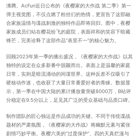
沸腾。AcFun近日公布的《夜樱家的大作战 第二季》第一
弹主视觉图，不仅点燃了粉丝们的热情，更宣告了这部融
合家族温情与谍战刺激的独特作品即将回归。图中，夜樱
家族成员们站在樱花纷飞的庭院，表面祥和的笑容下暗藏
锋芒，完美诠释了这部作品”表里不一”的核心魅力。
回顾2023年第一季的播出盛况，《夜樱家的大作战》以其
独特的设定在众多新番中脱颖而出。表面上是温馨的家庭
日常，实则是暗流涌动的间谍世界。这种反差不仅吸引了
硬核动作迷，也收获了大量日常番爱好者的青睐。数据显
示，第一季在中国大陆的累计播放量突破8000万，B站评
分稳定在9.5分以上，足见其广泛的受众基础与品质口碑。
制作团队的匠心独运是作品成功的关键。不同于传统谍战
题材的严肃氛围，《夜樱家的大作战》将幽默元素与紧张
剧情巧妙平衡。夜樱六美的”过度保护”、四的天真烂漫与