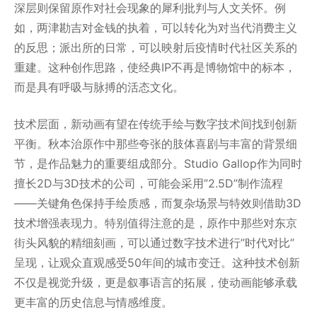
深层则保留原作对社会现象的犀利批判与人文关怀。例
如，两津勘吉对金钱的执着，可以转化为对当代消费主义
的反思；派出所的日常，可以映射后疫情时代社区关系的
重建。这种创作思路，使经典IP不再是博物馆中的标本，
而是具有呼吸与脉搏的活态文化。
技术层面，新动画有望在传统手绘与数字技术间找到创新
平衡。秋本治原作中那些夸张的肢体喜剧与丰富的背景细
节，是作品魅力的重要组成部分。Studio Gallop作为同时
擅长2D与3D技术的公司，可能会采用”2.5D”制作流程
——关键角色保持手绘质感，而复杂场景与特效则借助3D
技术增强表现力。特别值得注意的是，原作中那些对东京
街头风貌的精细刻画，可以通过数字技术进行”时代对比”
呈现，让观众直观感受50年间的城市变迁。这种技术创新
不仅是视觉升级，更是叙事语言的拓展，使动画能够承载
更丰富的历史信息与情感维度。