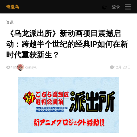
奇漫岛
登录
资讯
《乌龙派出所》新动画项目震撼启
动：跨越半个世纪的经典IP如何在新
时代重获新生？
469
konsyu
12月 20日