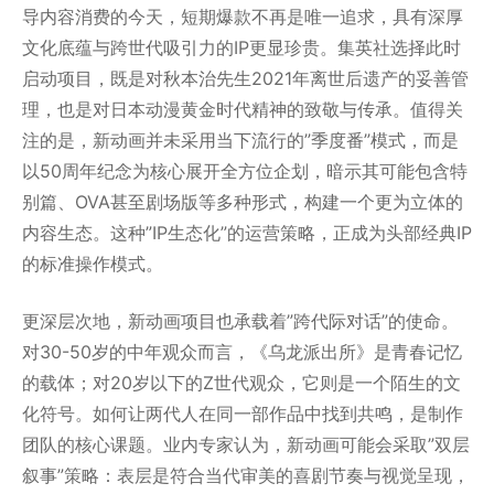
导内容消费的今天，短期爆款不再是唯一追求，具有深厚
文化底蕴与跨世代吸引力的IP更显珍贵。集英社选择此时
启动项目，既是对秋本治先生2021年离世后遗产的妥善管
理，也是对日本动漫黄金时代精神的致敬与传承。值得关
注的是，新动画并未采用当下流行的”季度番”模式，而是
以50周年纪念为核心展开全方位企划，暗示其可能包含特
别篇、OVA甚至剧场版等多种形式，构建一个更为立体的
内容生态。这种”IP生态化”的运营策略，正成为头部经典IP
的标准操作模式。
更深层次地，新动画项目也承载着”跨代际对话”的使命。
对30-50岁的中年观众而言，《乌龙派出所》是青春记忆
的载体；对20岁以下的Z世代观众，它则是一个陌生的文
化符号。如何让两代人在同一部作品中找到共鸣，是制作
团队的核心课题。业内专家认为，新动画可能会采取”双层
叙事”策略：表层是符合当代审美的喜剧节奏与视觉呈现，