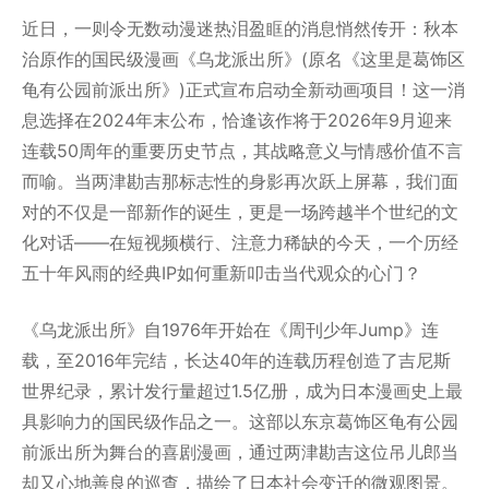
近日，一则令无数动漫迷热泪盈眶的消息悄然传开：秋本
治原作的国民级漫画《乌龙派出所》(原名《这里是葛饰区
龟有公园前派出所》)正式宣布启动全新动画项目！这一消
息选择在2024年末公布，恰逢该作将于2026年9月迎来
连载50周年的重要历史节点，其战略意义与情感价值不言
而喻。当两津勘吉那标志性的身影再次跃上屏幕，我们面
对的不仅是一部新作的诞生，更是一场跨越半个世纪的文
化对话——在短视频横行、注意力稀缺的今天，一个历经
五十年风雨的经典IP如何重新叩击当代观众的心门？
《乌龙派出所》自1976年开始在《周刊少年Jump》连
载，至2016年完结，长达40年的连载历程创造了吉尼斯
世界纪录，累计发行量超过1.5亿册，成为日本漫画史上最
具影响力的国民级作品之一。这部以东京葛饰区龟有公园
前派出所为舞台的喜剧漫画，通过两津勘吉这位吊儿郎当
却又心地善良的巡查，描绘了日本社会变迁的微观图景。