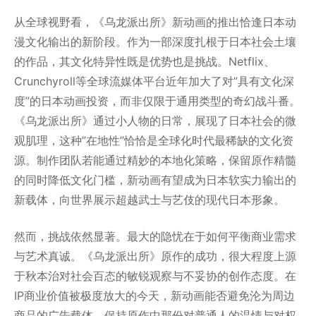
从全球视野看，《乌龙派出所》新动画的推出恰逢日本动
漫文化输出的新阶段。作为一部深度扎根于日本社会土壤
的作品，其文化特异性既是优势也是挑战。Netflix、
Crunchyroll等全球流媒体平台近年加大了对”具有文化深
度”的日本动画投资，而非仅限于通用类型的奇幻战斗番。
《乌龙派出所》通过小人物的日常，展现了日本社会的微
观肌理，这种”在地性”恰恰是全球化时代最稀缺的文化资
源。制作团队若能通过精妙的本地化策略，保留原作精髓
的同时降低文化门槛，新动画有望成为日本软实力输出的
新载体，向世界展示超越武士与艺伎的现代日本形象。
然而，挑战依然显著。最大的隐忧在于如何平衡商业需求
与艺术真诚。《乌龙派出所》原作的成功，很大程度上源
于秋本治对社会百态的敏锐观察与不妥协的创作态度。在
IP商业价值被极度放大的今天，新动画能否避免沦为周边
商品的广告载体，保持原作中那份对普通人的温情与对权