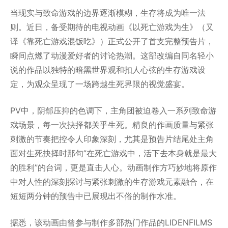
当现实与致命游戏的边界逐渐模糊，生存将成为唯一法
则。近日，备受期待的电视动画《以死亡游戏为生》（又
译《靠死亡游戏混饭吃》）正式公开了首支完整预告片，
瞬间点燃了动漫爱好者的讨论热潮。这部改编自同名轻小
说的作品以独特的暗黑世界观和扣人心弦的生存游戏设
定，为观众呈现了一场跨越生死界限的视觉盛宴。
PV中，阴郁压抑的色调下，主角团被迫卷入一系列致命游
戏场景，每一次抉择都关乎生死。精良的作画质量与紧张
刺激的节奏把控令人印象深刻，尤其是预告片结尾处主角
面对生死抉择时那句”在死亡游戏中，活下去本身就是最大
的胜利”的台词，更是直击人心。动画制作方巧妙地将原作
中对人性的深刻探讨与紧张刺激的生存游戏元素融合，在
短短两分钟的预告中已展现出不俗的制作水准。
据悉，该动画由曾参与制作多部热门作品的LIDENFILMS