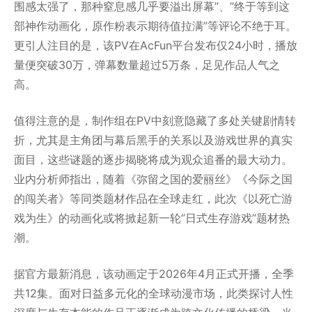
围感太强了，那种窒息感几乎要溢出屏幕”、”终于等到这
部神作动画化，原作粉表示期待值拉满”等评论不绝于耳。
更引人注目的是，该PV在AcFun平台发布仅24小时，播放
量便突破30万，弹幕数量超过5万条，足见作品人气之
高。
值得注意的是，制作组在PV中刻意隐藏了多处关键剧情转
折，尤其是主角团与幕后黑手的关系以及游戏世界的真实
面目，这些谜题的逐步揭晓将成为观众追番的最大动力。
业内分析师指出，随着《弥留之国的爱丽丝》《今际之国
的闯关者》等同类题材作品在全球走红，此次《以死亡游
戏为生》的动画化或将掀起新一轮”日式生存游戏”题材热
潮。
据官方最新消息，该动画定于2026年4月正式开播，全季
共12集。面对日益多元化的全球动漫市场，此类探讨人性