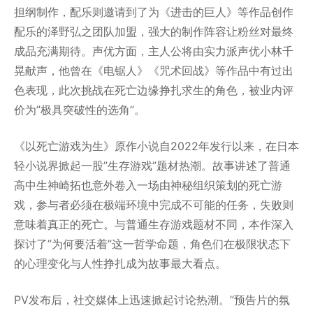
担纲制作，配乐则邀请到了为《进击的巨人》等作品创作
配乐的泽野弘之团队加盟，强大的制作阵容让粉丝对最终
成品充满期待。声优方面，主人公将由实力派声优小林千
晃献声，他曾在《电锯人》《咒术回战》等作品中有过出
色表现，此次挑战在死亡边缘挣扎求生的角色，被业内评
价为”极具突破性的选角”。
《以死亡游戏为生》原作小说自2022年发行以来，在日本
轻小说界掀起一股”生存游戏”题材热潮。故事讲述了普通
高中生神崎拓也意外卷入一场由神秘组织策划的死亡游
戏，参与者必须在极端环境中完成不可能的任务，失败则
意味着真正的死亡。与普通生存游戏题材不同，本作深入
探讨了”为何要活着”这一哲学命题，角色们在极限状态下
的心理变化与人性挣扎成为故事最大看点。
PV发布后，社交媒体上迅速掀起讨论热潮。”预告片的氛