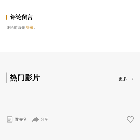
评论留言
评论前请先
登录
。
热门影片
更多
分享
微海报