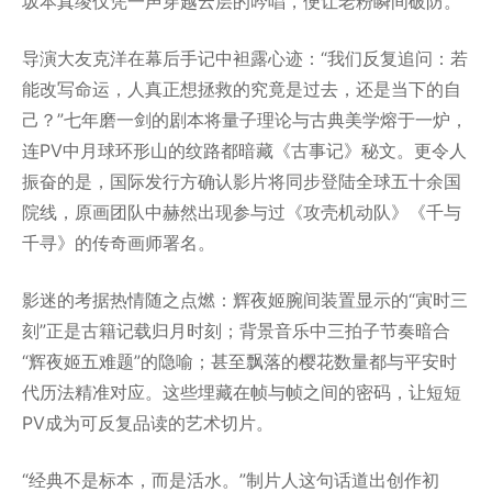
坂本真绫仅凭一声穿越云层的吟唱，便让老粉瞬间破防。
导演大友克洋在幕后手记中袒露心迹：“我们反复追问：若
能改写命运，人真正想拯救的究竟是过去，还是当下的自
己？”七年磨一剑的剧本将量子理论与古典美学熔于一炉，
连PV中月球环形山的纹路都暗藏《古事记》秘文。更令人
振奋的是，国际发行方确认影片将同步登陆全球五十余国
院线，原画团队中赫然出现参与过《攻壳机动队》《千与
千寻》的传奇画师署名。
影迷的考据热情随之点燃：辉夜姬腕间装置显示的“寅时三
刻”正是古籍记载归月时刻；背景音乐中三拍子节奏暗合
“辉夜姬五难题”的隐喻；甚至飘落的樱花数量都与平安时
代历法精准对应。这些埋藏在帧与帧之间的密码，让短短
PV成为可反复品读的艺术切片。
“经典不是标本，而是活水。”制片人这句话道出创作初