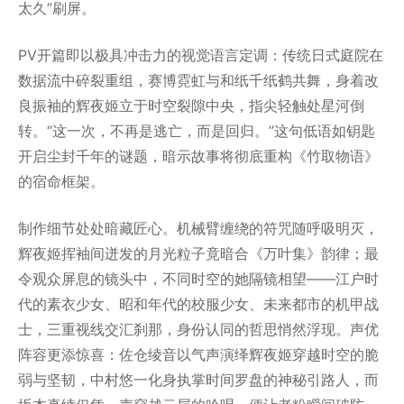
太久”刷屏。
PV开篇即以极具冲击力的视觉语言定调：传统日式庭院在
数据流中碎裂重组，赛博霓虹与和纸千纸鹤共舞，身着改
良振袖的辉夜姬立于时空裂隙中央，指尖轻触处星河倒
转。“这一次，不再是逃亡，而是回归。”这句低语如钥匙
开启尘封千年的谜题，暗示故事将彻底重构《竹取物语》
的宿命框架。
制作细节处处暗藏匠心。机械臂缠绕的符咒随呼吸明灭，
辉夜姬挥袖间迸发的月光粒子竟暗合《万叶集》韵律；最
令观众屏息的镜头中，不同时空的她隔镜相望——江户时
代的素衣少女、昭和年代的校服少女、未来都市的机甲战
士，三重视线交汇刹那，身份认同的哲思悄然浮现。声优
阵容更添惊喜：佐仓绫音以气声演绎辉夜姬穿越时空的脆
弱与坚韧，中村悠一化身执掌时间罗盘的神秘引路人，而