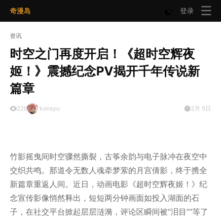
奇漫岛
登录
资讯
时空之门再度开启！《超时空辉夜
姬！》震撼纪念PV揭开千年传说新
篇章
229
konsyu
2月 5日
竹影摇曳间时空骤然撕裂，古筝余韵与电子脉冲在夜空中
交织共鸣。那道令无数人魂牵梦萦的月宫倩影，终于携全
新篇章重返人间。近日，动画电影《超时空辉夜姬！》纪
念宣传影像悄然释出，短短两分钟画面如投入湖面的石
子，在社交平台掀起层层涟漪，评论区瞬间被“泪目”“等了