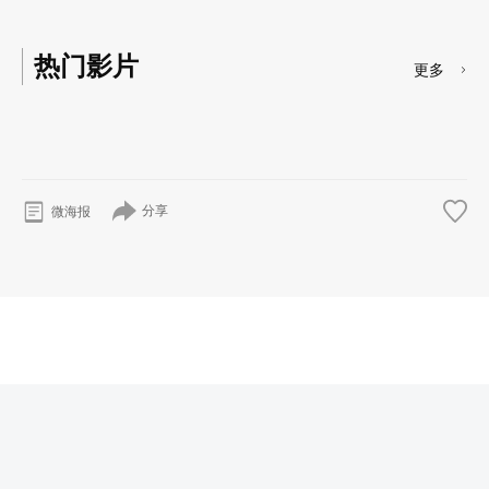
热门影片
更多
分享
微海报
© 2026
奇漫岛
版权所有
沪ICP备20018719号
首页
番剧
剧场版
漫画
资讯
移动端下载