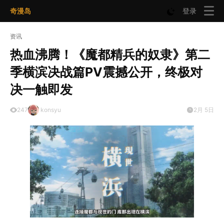
奇漫岛
登录
资讯
热血沸腾！《魔都精兵的奴隶》第二
季横滨决战篇PV震撼公开，终极对
决一触即发
247
konsyu
2月 5日