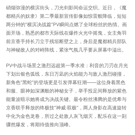
硝烟弥漫的横滨街头，刀光剑影间命运交织。近日，《魔
都精兵的奴隶》第二季最新宣传影像如惊雷般降临，短短
两分钟的”横滨决战篇”PV瞬间点燃了全球粉丝的热情。画
面开场，熟悉的都市天际线在爆炸火光中摇曳，女主角羽
前京香手持长刀立于残垣断壁之上，身后是魔都精兵部队
与神秘敌人的对峙阵线，紧张气氛几乎要从屏幕中溢出。
PV中战斗场景之激烈远超第一季水准：利音的刀刃在月光
下划出银色弧线，东日万凪的火焰能力与敌人激烈碰撞，
新角色”黑蛇”的登场更是引发弹幕狂潮——这位身着黑色
和服、眼神如深渊般的神秘女子，举手投足间释放的紫色
能量波暗示她将成为决战关键。最令粉丝沸腾的是优希与
京香联手释放的终极技”神威·双极”，两人身影在高速旋转
中化为金色龙卷，所过之处敌人灰飞烟灭，配乐在这一刻
骤然爆发，将期待值推向顶峰。