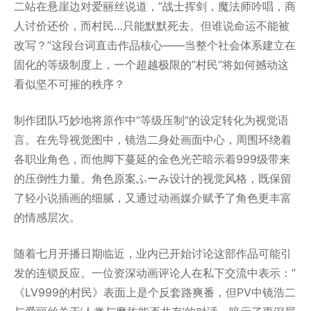
二站在悬崖边对爱丽丝说道，”战士挥剑，魔法师吟唱，商
人讨价还价，而村民…只能默默死去。但谁说命运不能被
改写？”这段台词直击作品核心——当整个社会体系建立在
固化的等级制度上，一个超越极限的”村民”将如何撼动这
看似坚不可摧的秩序？
制作团队巧妙地将原作中”等级压制”的设定转化为视觉语
言。在先导视觉图中，镜浩二身处画面中心，周围环绕着
各职业角色，而他脚下蔓延的金色光芒暗示着999级带来
的压倒性力量。角色原案ふーみ设计的视觉风格，既保留
了轻小说插画的细腻，又通过动画媒介赋予了角色更丰富
的情感层次。
随着七月开播日期临近，业内已开始讨论这部作品可能引
发的连锁反应。一位资深动画评论人在私下交流中表示：”
《LV999的村民》表面上是个反套路爽番，但PV中镜浩二