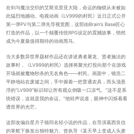
在剑与魔法交织的艾斯克里亚大陆，命运的枷锁从未被如
此猛烈地撼动。电视动画《LV999的村民》近日正式公开
第一弹PV与第二弹先导视觉图，这部由Brain’s Base匠心
打造的作品，以一个颠覆传统RPG设定的震撼故事，悄然
成为今夏最值得期待的动画黑马。
当大多数异世界题材作品还在讲述勇者屠龙、贤者施法的
故事时，《LV999的村民》选择将聚光灯投向那个在游戏
开场就被魔物秒杀的无名角色——村民。画面中，镜浩二
平静地站在废墟之间，手中握着一把普通农具，而头顶悬
浮的”LV999″标识却让所有观众倒吸一口凉气。”这不是系
统错误，这就是我的命运。”他轻声说道，眼神中闪烁着看
透世界的光芒。
这部改编自星月子猫同名轻小说的作品，在导演葛西良信
的掌舵下焕发出独特魅力。曾执导《某天早上变成人头麦