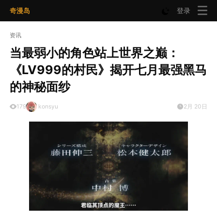
奇漫岛
登录
资讯
当最弱小的角色站上世界之巅：
《LV999的村民》揭开七月最强黑马
的神秘面纱
179
konsyu
2月 20日