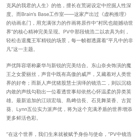
克风的我君的人生》的他，擅长在荒诞设定中挖掘人性深
度。而Brain’s Base工作室——这家产出过《虚构推理》
的动画名门，用充满张力的作画将原作中”村民也能撼动世
界”的核心精神完美呈现。PV中那段镜浩二以农具为剑，
轻松击退魔王军精锐的场景，每一帧都透露着”平凡中的非
凡”这一主题。
声优阵容堪称豪华与新锐的完美结合。东山奈央饰演的魔
王之女爱丽丝，声音中既有高傲的威严，又藏着对人类世
界的好奇；而新人声优猪股慧士演绎的镜浩二，则以沉稳
内敛的声线勾勒出一位看透世事却依然心怀温柔的异类英
雄。最新追加的江頭宏哉、島﨑信長、石見舞菜香、古賀
葵、Lynn五位实力派声优，将为这个充满矛盾的世界增添
更多鲜活色彩。
“在这个世界，我们生来就被赋予身份与使命，”PV中镜浩