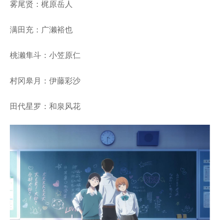
雾尾贤：梶原岳人
满田充：广濑裕也
桃濑隼斗：小笠原仁
村冈皋月：伊藤彩沙
田代星罗：和泉风花