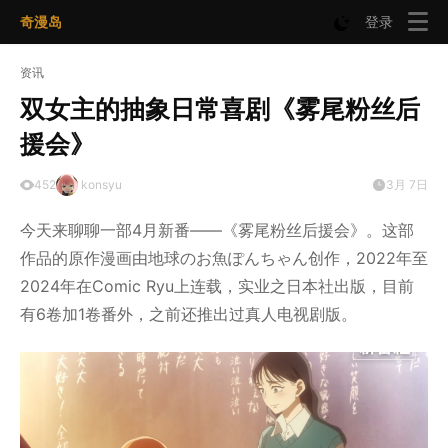
奇漫岛
登录
资讯
双女主的抽象日常喜剧《雾尾粉丝后
援会》
452
konsyu
3月 7日
今天来聊聊一部4月新番——《雾尾粉丝后援会》。这部
作品的原作漫画由地球のお魚ぽんちゃん创作，2022年至
2024年在Comic Ryu上连载，实业之日本社出版，目前
有6卷加1卷番外，之前还推出过真人电视剧版。