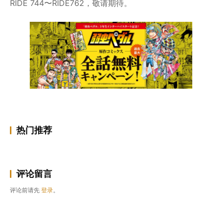
RIDE 744〜RIDE762，敬请期待。
热门推荐
评论留言
评论前请先
登录
。