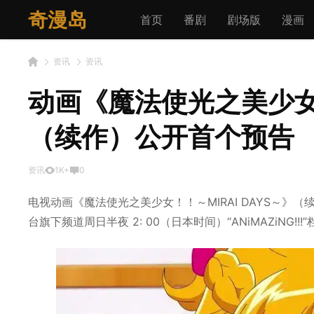
奇漫岛
首页
番剧
剧场版
漫画
资讯
资讯
动画《魔法使光之美少女！
（续作）公开首个预告
资讯
1K+
0
电视动画《魔法使光之美少女！！～MIRAI DAYS～》（续作
台旗下频道周日半夜 2: 00（日本时间）“ANiMAZiNG!!