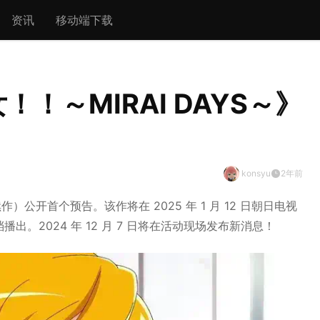
资讯
移动端下载
！～MIRAI DAYS～》
konsyu
2年前
）公开首个预告。该作将在 2025 年 1 月 12 日朝日电视
!”档播出。2024 年 12 月 7 日将在活动现场发布新消息！