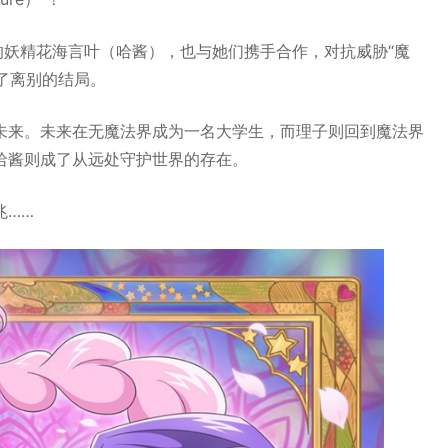
的妖精花海言叶（哈酱），也与她们携手合作，对抗威胁“魔
来了离别的结局。
未来。未来在无魔法界成为一名大学生，而理子则回到魔法界
哈酱则成了从远处守护世界的存在。
兆……