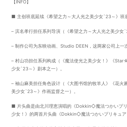
【INFO】
■ 主创班底延续《希望之力～大人光之美少女`23～》班
– 滨名孝行担任系列导演（《希望之力～大人光之美少女`
– 制作公司为东映动画、Studio DEEN，这两家公司
– 村山功担任系列构成（《魔法使光之美少女！》《Star☆
少女`23～》剧本之一）。
– 袖山麻美担任角色设计（《大图书馆的牧羊人》《花火
美少女`23～》作画监督之一）。
■ 片头曲是由北川理恵演唱的《Dokkin◇魔法つかいプリキ
少女！》的两首片头曲《Dokkin◇魔法つかいプリキュア！