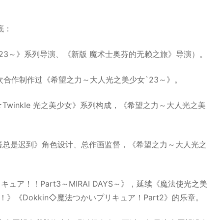
底：
23～》系列导演、《新版 魔术士奥芬的无赖之旅》导演）。
上一次合作制作过《希望之力～大人光之美少女`23～》。
Twinkle 光之美少女》系列构成，《希望之力～大人光之美
酱总是迟到》角色设计、总作画监督，《希望之力～大人光之
ュア！！Part3～MIRAI DAYS～》，延续《魔法使光之美
》《Dokkin◇魔法つかいプリキュア！Part2》的乐章。