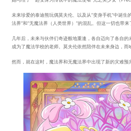
未来珍爱的泰迪熊玩偶莫夫伦、以及从“变身手机”中诞生
法界”和“无魔法界（人类世界）”的混乱。但这一切也带
几年后，未来与伙伴们奇迹般地重逢，各自迈向了各自的
成为了魔法学校的老师。莫夫伦依然陪伴在未来身边，而
然而，就在这时，魔法界和无魔法界中出现了新的灾难预