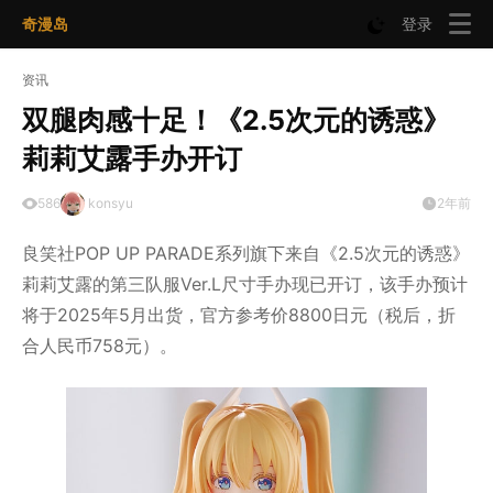
奇漫岛
登录
资讯
双腿肉感十足！《2.5次元的诱惑》
莉莉艾露手办开订
586
konsyu
2年前
良笑社POP UP PARADE系列旗下来自《2.5次元的诱惑》
莉莉艾露的第三队服Ver.L尺寸手办现已开订，该手办预计
将于2025年5月出货，官方参考价8800日元（税后，折
合人民币758元）。