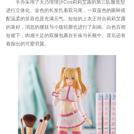
手办采用了天乃理理沙Cos莉莉艾露的第三队服造型
进行立体化。金色的长发扎着双马尾，一双蓝色的眼眸搭
配温柔的笑容也是充满元气。短短的上衣正符合莉莉艾露
的喜好，消息的腰肢与小腹轮廓也进行了刻画。白色百褶
短裙下，肉感十足的双腿包裹在长袜与长靴中。背后还有
着探出的可爱羽翼。