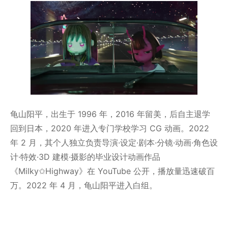
龟山阳平，出生于 1996 年，2016 年留美，后自主退学
回到日本，2020 年进入专门学校学习 CG 动画。2022
年 2 月，其个人独立负责导演·设定·剧本·分镜·动画·角色设
计·特效·3D 建模·摄影的毕业设计动画作品
《Milky✩Highway》在 YouTube 公开，播放量迅速破百
万。2022 年 4 月，龟山阳平进入白组。