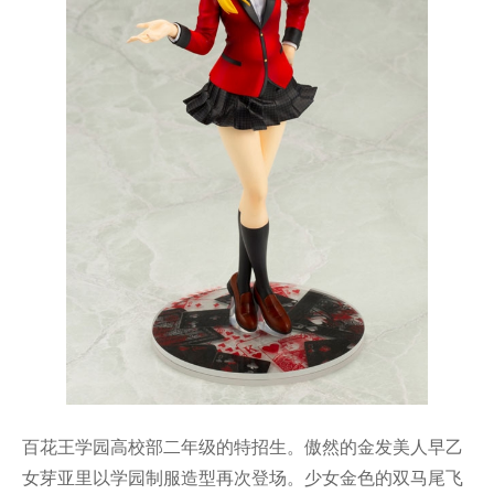
百花王学园高校部二年级的特招生。傲然的金发美人早乙
女芽亚里以学园制服造型再次登场。少女金色的双马尾飞