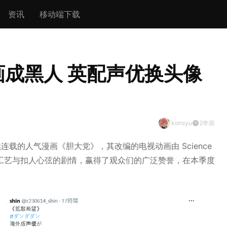
资讯
移动端下载
成黑人 英配声优换头像
konsyu
2年前
连载的人气漫画《胆大党》，其改编的电视动画由 Science
作工艺与扣人心弦的剧情，赢得了观众们的广泛赞誉，在本季度