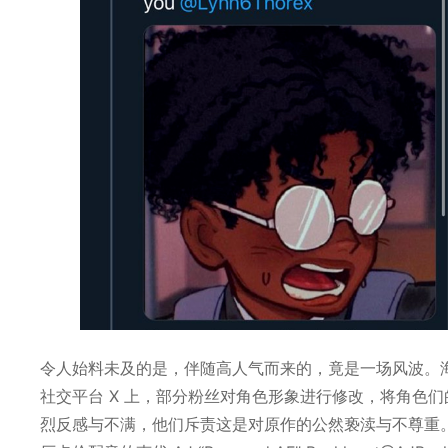
令人始料未及的是，伴随高人气而来的，竟是一场风波。海
社交平台 X 上，部分粉丝对角色形象进行修改，将角色
烈反感与不满，他们斥责这是对原作的公然亵渎与不尊重