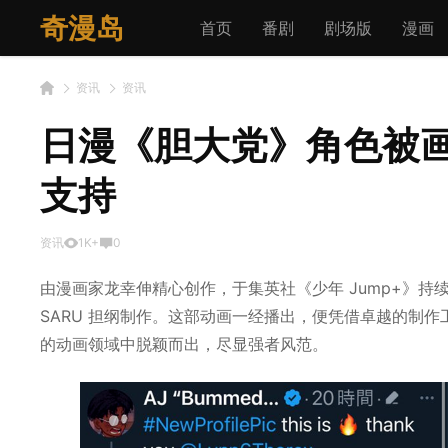
奇漫岛
首页
番剧
剧场版
漫画
资讯
资讯
日漫《胆大党》角色被画
支持
资讯
1K+
0
由漫画家龙幸伸精心创作，于集英社《少年 Jump+》持续
SARU 担纲制作。这部动画一经播出，便凭借卓越的制
的动画领域中脱颖而出，尽显强者风范。