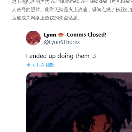
厄卡伦配音的声优 AJ “Bummed AF” Beckles（@
人账号的照片。此举无疑是火上浇油，瞬间点燃了粉丝们
迅速成为网络上热议的焦点话题。