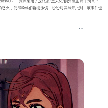
AJBecklesVO），竟然采用了这张被“黑人化”的角色图片作为其个
的怒火，使得粉丝们群情激愤，纷纷对其展开批判，该事件也