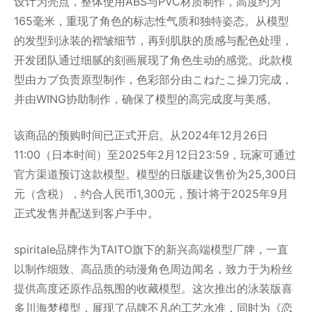
设计为亮点，整体使用ABS与PVC材质制作，高度约为
165毫米，重现了角色的标志性气质和独特姿态。从模型
的发型到泳装的褶皱细节，再到肌肤的质感与配色处理，
开发团队通过细腻的刻画展现了角色生动的感觉。此款模
型由カブ负责原型制作，色彩部分由こねたこ操刀完成，
并由WING协助制作，确保了模型的高完成度与美感。
该商品的预购时间已正式开启。从2024年12月26日
11:00（日本时间）至2025年2月12日23:59，玩家可通过
官方渠道预订这款模型。模型的日版建议售价为25,300日
元（含税），约合人民币1,300元，预计将于2025年9月
正式发售并配送到客户手中。
spiritale品牌作为TAITO旗下的新兴高端模型厂牌，一直
以制作细致、高品质的动漫角色周边闻名，致力于为粉丝
提供高度还原作品氛围的收藏模型。这次推出的泳装版喜
多川海梦模型，展现了品牌不凡的工艺水准，同时为《恋