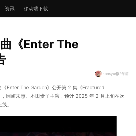
资讯
移动端下载
《Enter The
告
konsyu
2年前
nter The Garden》公开第 2 集《Fractured
 PV ，园崎未惠、本田贵子主演，预计 2025 年 2 月上旬在次
道上线。