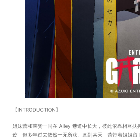
【INTRODUCTION】
姐妹萧和莱赞一同在 Alley 巷道中长大，彼此依靠相
迹，但多年过去依然一无所获。直到某天，萧带着姐姐留