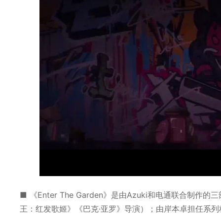
■ 《Enter The Garden》是由Azuki和电通
王：红发歌姬》《巴克·亚罗》导演）；由岸本卓担任系列