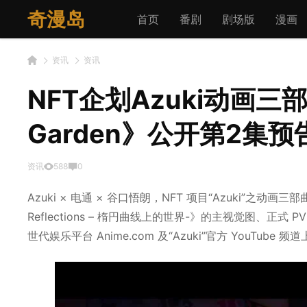
奇漫岛
首页
番剧
剧场版
漫画
资讯
资讯
NFT企划Azuki动画三部曲
Garden》公开第2集预
资讯
588
0
Azuki × 电通 × 谷口悟朗，NFT 项目“Azuki”之动画三部曲《E
Reflections – 楕円曲线上的世界-》的主视觉图、正式
世代娱乐平台 Anime.com 及“Azuki”官方 YouTube 频