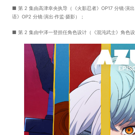
■ 第 2 集由高津幸央执导（《火影忍者》OP17 分镜·演
语》OP2 分镜·演出·作监·摄影）；
■ 第 2 集由中泽一登担任角色设计（《混沌武士》角色