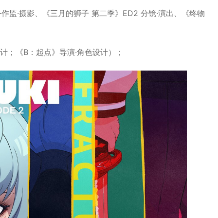
出·作监·摄影、《三月的狮子 第二季》ED2 分镜·演出、《终物
设计；《B：起点》导演·角色设计）；