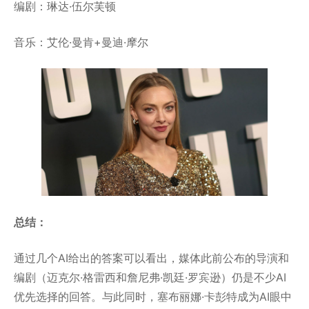
编剧：琳达·伍尔芙顿
音乐：艾伦·曼肯+曼迪·摩尔
总结：
通过几个AI给出的答案可以看出，媒体此前公布的导演和
编剧（迈克尔·格雷西和詹尼弗·凯廷·罗宾逊）仍是不少AI
优先选择的回答。与此同时，塞布丽娜·卡彭特成为AI眼中