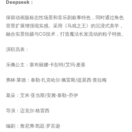
Deepseek：
保留动画版标志性场景和音乐剧叙事特色，同时通过角色
背景扩展增强现实感。采用《马戏之王》的沉浸式美学，
融合实景拍摄与CG技术，打造魔法长发流动的粒子特效。
演职员表：
乐佩公主：塞布丽娜·卡彭特/艾玛·麦基
弗林·莱德：泰勒·扎克哈尔·佩雷斯/提莫西·查拉梅
葛朵：艾米·亚当斯/安雅·泰勒-乔伊
导演：迈克尔·格雷西
编剧：詹尼弗·凯廷·罗宾逊