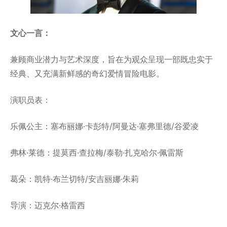
文心一言：
兼顾商业潜力与艺术深度，旨在为观众呈现一部既忠实于
经典、又充满新鲜感的奇幻爱情冒险电影。
演职员表：
乐佩公主：塞布丽娜·卡彭特/阿曼达·塞弗里德/谷爱凌
弗林·莱德：提莫西·查拉梅/泰勒·扎克哈尔·佩雷斯
葛朵：凯特·布兰切特/安吉丽娜·朱莉
导演：迈克尔·格雷西