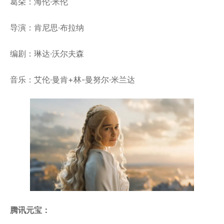
葛朵：海伦·米伦
导演：肯尼思·布拉纳
编剧：琳达·沃尔夫森
音乐：艾伦·曼肯+林-曼努尔·米兰达
腾讯元宝：