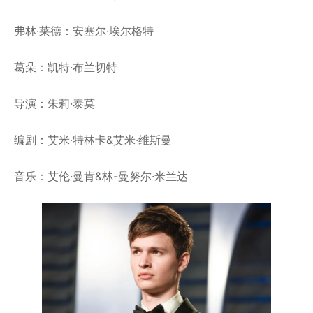
弗林·莱德：安塞尔·埃尔格特
葛朵：凯特·布兰切特
导演：朱莉·泰莫
编剧：艾米·特林卡&艾米·维斯曼
音乐：艾伦·曼肯&林-曼努尔·米兰达