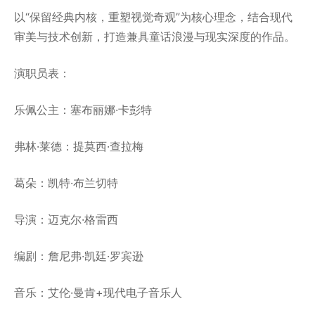
以“保留经典内核，重塑视觉奇观”为核心理念，结合现代
审美与技术创新，打造兼具童话浪漫与现实深度的作品。
演职员表：
乐佩公主：塞布丽娜·卡彭特
弗林·莱德：提莫西·查拉梅
葛朵：凯特·布兰切特
导演：迈克尔·格雷西
编剧：詹尼弗·凯廷·罗宾逊
音乐：艾伦·曼肯+现代电子音乐人