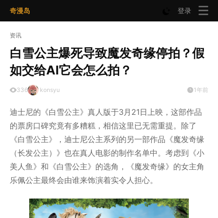
奇漫岛
登录
资讯
白雪公主爆死导致魔发奇缘停拍？假
如交给AI它会怎么拍？
336
konsyu
1年前
迪士尼的《白雪公主》真人版于3月21日上映，这部作品
的票房口碑究竟有多糟糕，相信这里已无需重提。除了
《白雪公主》，迪士尼公主系列的另一部作品《魔发奇缘
（长发公主）》也在真人电影的制作名单中。考虑到《小
美人鱼》和《白雪公主》的选角，《魔发奇缘》的女主角
乐佩公主最终会由谁来饰演着实令人担心。