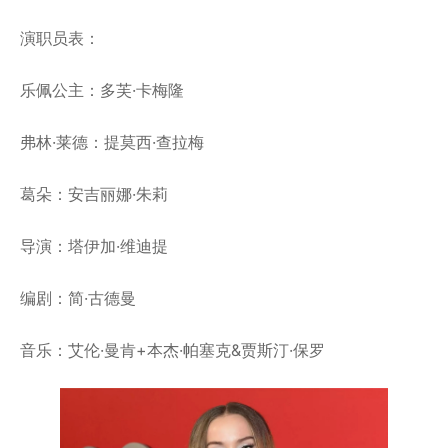
演职员表：
乐佩公主：多芙·卡梅隆
弗林·莱德：提莫西·查拉梅
葛朵：安吉丽娜·朱莉
导演：塔伊加·维迪提
编剧：简·古德曼
音乐：艾伦·曼肯+本杰·帕塞克&贾斯汀·保罗