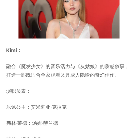
Kimi：
融合《魔发少女》的音乐活力与《灰姑娘》的质感叙事，
打造一部既适合全家观看又具成人隐喻的奇幻佳作。
演职员表：
乐佩公主：艾米莉亚·克拉克
弗林·莱德：汤姆·赫兰德