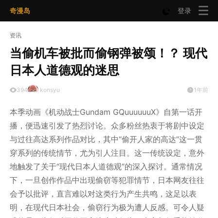
奇漫岛
登录
资讯
当偷机车被批而偷钢弹被颂！？ 现代
日本人道德观的迷思
394
konsyu
1年前
本季动画《机动战士Gundam GQuuuuuuX》自第一话开
播，便迅速引发了热烈讨论。众多粉丝热衷于将剧中设定
与过往高达系列作品对比，其中“偷开人家的高达”这一贯
穿系列的传统情节，尤为引人注目。这一传统设定，意外
地触发了关于“现代日本人道德观”的深入探讨。通常情况
下，一旦创作作品中出现偷窃等犯罪情节，日本网友往往
会予以批评，直言难以对这类行为产生共鸣，这足以表
明，在现代日本社会，偷窃行为极为遭人反感。可令人疑