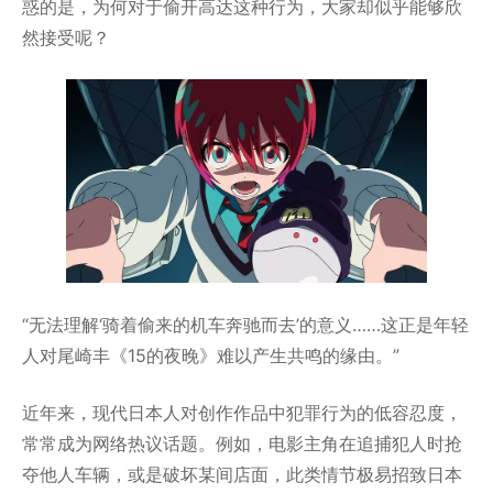
惑的是，为何对于偷开高达这种行为，大家却似乎能够欣
然接受呢？
“无法理解‘骑着偷来的机车奔驰而去’的意义……这正是年轻
人对尾崎丰《15的夜晚》难以产生共鸣的缘由。”
近年来，现代日本人对创作作品中犯罪行为的低容忍度，
常常成为网络热议话题。例如，电影主角在追捕犯人时抢
夺他人车辆，或是破坏某间店面，此类情节极易招致日本