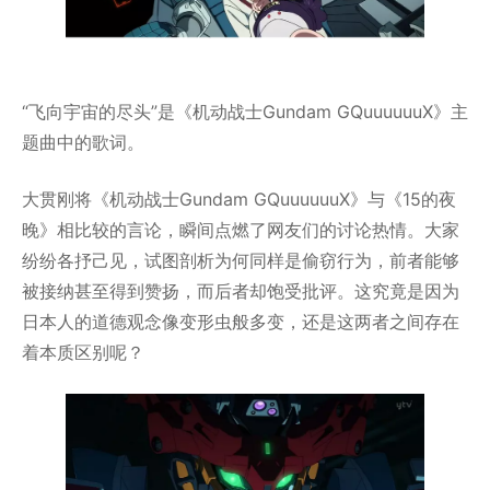
“飞向宇宙的尽头”是《机动战士Gundam GQuuuuuuX》主
题曲中的歌词。
大贯刚将《机动战士Gundam GQuuuuuuX》与《15的夜
晚》相比较的言论，瞬间点燃了网友们的讨论热情。大家
纷纷各抒己见，试图剖析为何同样是偷窃行为，前者能够
被接纳甚至得到赞扬，而后者却饱受批评。这究竟是因为
日本人的道德观念像变形虫般多变，还是这两者之间存在
着本质区别呢？