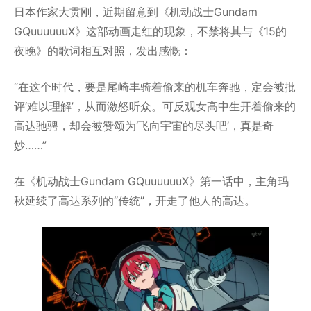
日本作家大贯刚，近期留意到《机动战士Gundam
GQuuuuuuX》这部动画走红的现象，不禁将其与《15的
夜晚》的歌词相互对照，发出感慨：
“在这个时代，要是尾崎丰骑着偷来的机车奔驰，定会被批
评‘难以理解’，从而激怒听众。可反观女高中生开着偷来的
高达驰骋，却会被赞颂为‘飞向宇宙的尽头吧’，真是奇
妙……”
在《机动战士Gundam GQuuuuuuX》第一话中，主角玛
秋延续了高达系列的“传统”，开走了他人的高达。