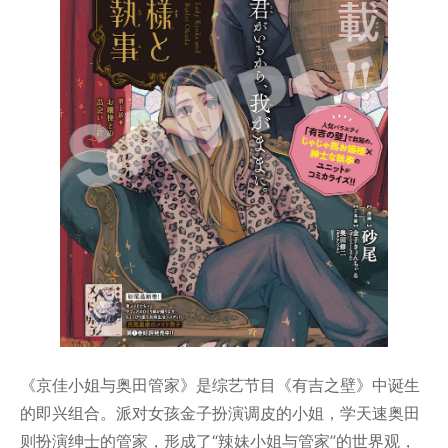
《京佳小姐与奥田管家》是综艺节目《有吉之壁》中诞生
的即兴组合。派对女孩金子扮演调皮的小姐，学天速奥田
则扮演绅士的管家，形成了“辣妹小姐与管家”的世界观，