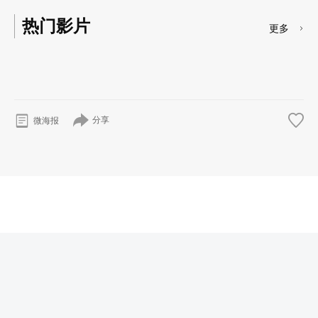
热门影片
更多
分享
微海报
© 2026
奇漫岛
版权所有
沪ICP备20018719号
首页
番剧
剧场版
漫画
资讯
移动端下载