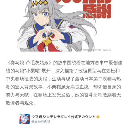
《赛马娘 芦毛灰姑娘》的故事围绕着在地方赛事中屡创佳
绩的马娘“小栗帽”展开，深入描绘了改编原型马在笠松和
中央赛场征战的历程，生动再现了轰动日本第二次赛马热
潮的宏大背景故事。小栗帽虽无高贵血统，却凭借自身的
努力与天赋，在赛场上发光发热，她的奋斗历程激励着无
数读者与观众。