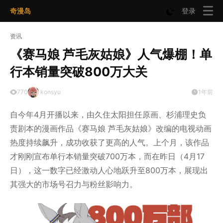
奇漫岛
登录
资讯
《赛马娘 芦毛灰姑娘》人气爆棚！单
行本销量突破800万大关
770
konsyu
1年前
自今年4月开播以来，由久住太阳担任原画、杉浦理史负
责剧本的漫画作品《赛马娘 芦毛灰姑娘》改编的电视动画
热度持续飙升，成功收获了更高的人气。上个月，该作品
才刚刚宣布单行本销量突破700万本，而在昨日（4月17
日），这一数字已经激动人心地跃升至800万本，展现出
其强大的市场号召力与粉丝影响力。