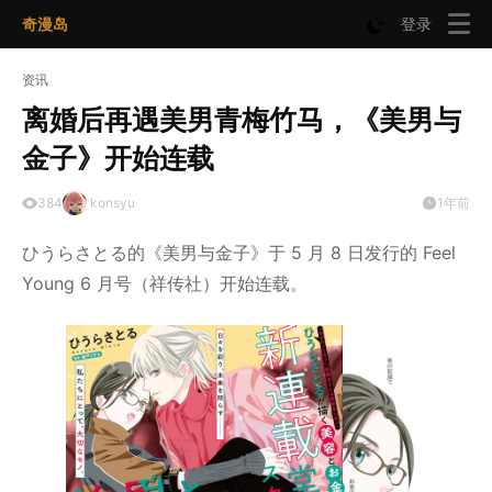
奇漫岛
登录
资讯
离婚后再遇美男青梅竹马，《美男与
金子》开始连载
384
konsyu
1年前
ひうらさとる的《美男与金子》于 5 月 8 日发行的 Feel
Young 6 月号（祥传社）开始连载。