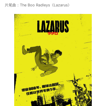
片尾曲：The Boo Radleys《Lazarus》