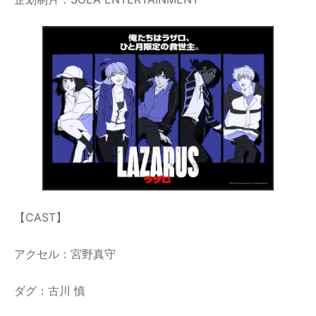
【CAST】
アクセル：宮野真守
ダグ：古川 慎