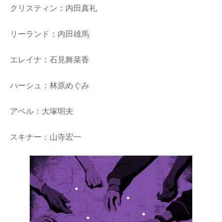
クリスティン：内田真礼
リーランド：内田雄馬
エレイナ：石見舞菜香
ハーシュ：林原めぐみ
アベル：大塚明夫
スキナー：山寺宏一