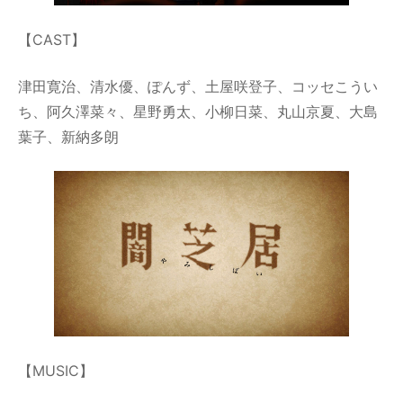
【CAST】
津田寛治、清水優、ぽんず、土屋咲登子、コッセこうい
ち、阿久澤菜々、星野勇太、小柳日菜、丸山京夏、大島
葉子、新納多朗
【MUSIC】