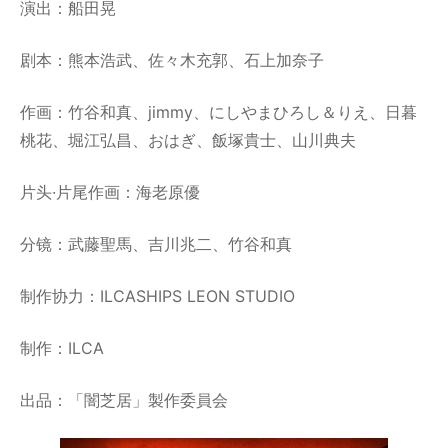
演出：船田晃
剧本：熊本浩武、佐々木充郭、石上加奈子
作画：竹谷和真、jimmy、にしやまひろし＆りえ、日暮
桃花、堀江弘昌、おはぎ、飯塚貴士、山川典夫
片头·片尾作画：海老原優
分镜：武藤聖馬、吉川兆二、竹谷和真
制作协力：ILCASHIPS LEON STUDIO
制作：ILCA
出品：「闇芝居」製作委員会