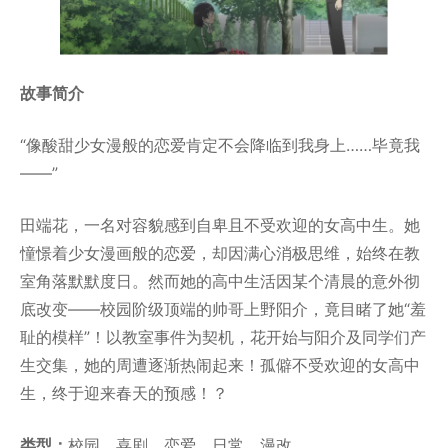
故事简介
“像酸甜少女漫般的恋爱肯定不会降临到我身上……毕竟我
——”
田端花，一名对容貌感到自卑且不受欢迎的女高中生。她
憧憬着少女漫画般的恋爱，却因满心消极思维，始终在教
室角落默默度日。然而她的高中生活因某个清晨的意外彻
底改变——校园阶级顶端的帅哥上野阳介，竟目睹了她“羞
耻的模样”！以教室事件为契机，花开始与阳介及同学们产
生交集，她的周遭逐渐热闹起来！孤僻不受欢迎的女高中
生，终于迎来春天的预感！？
类型：
校园、喜剧、恋爱、日常、漫改