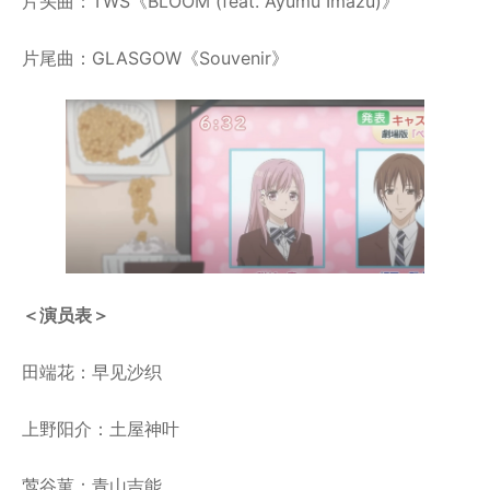
片头曲：TWS《BLOOM (feat. Ayumu Imazu)》
片尾曲：GLASGOW《Souvenir》
＜
演员表
＞
田端花：早见沙织
上野阳介：土屋神叶
莺谷菫：青山吉能