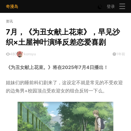
奇漫岛
登录
资讯
7月，《为丑女献上花束》，早见沙
织×土屋神叶演绎反差恋爱喜剧
480
konsyu
1年前
《
为丑女献上花束。
》
将在2025年7月4日播出！
姐妹们的睡前科幻剧来了，这设定不就是常见的不受欢迎
的边角男+校园顶点受欢迎女的组合反转一下么。