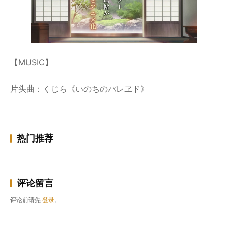
【MUSIC】
片头曲：くじら《いのちのパレヱド》
热门推荐
评论留言
评论前请先
登录
。