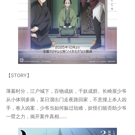
【STORY】
薄暮时分，江户城下，百物成妖，千妖成群。长崎屋少爷
从小体弱多病，某日溜出门走夜路回家，不意撞上杀人凶
手，卷入凶案，少爷当如何躲过劫难，妖怪们能否助少爷
一臂之力，揭开案件真相……