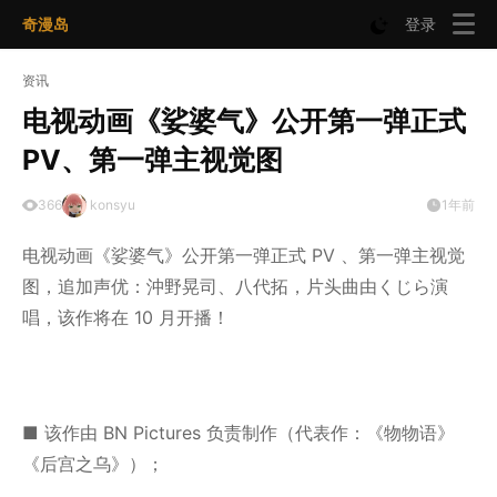
奇漫岛
登录
资讯
电视动画《娑婆气》公开第一弹正式
PV、第一弹主视觉图
366
konsyu
1年前
电视动画《娑婆气》公开第一弹正式 PV 、第一弹主视觉
图，追加声优：沖野晃司、八代拓，片头曲由くじら演
唱，该作将在 10 月开播！
■ 该作由 BN Pictures 负责制作（代表作：《物物语》
《后宫之乌》）；