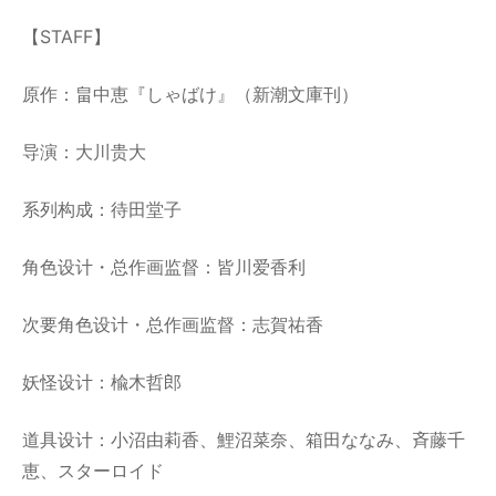
【STAFF】
原作：畠中恵『しゃばけ』（新潮文庫刊）
导演：大川贵大
系列构成：待田堂子
角色设计・总作画监督：皆川爱香利
次要角色设计・总作画监督：志賀祐香
妖怪设计：楡木哲郎
道具设计：小沼由莉香、鯉沼菜奈、箱田ななみ、斉藤千
恵、スターロイド