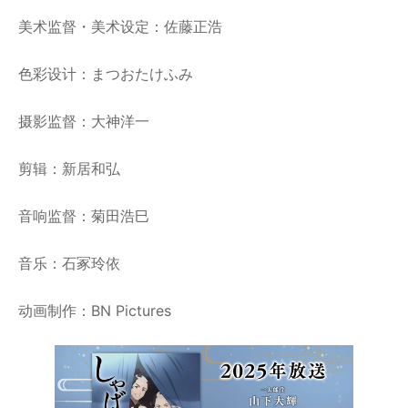
美术监督・美术设定：佐藤正浩
色彩设计：まつおたけふみ
摄影监督：大神洋一
剪辑：新居和弘
音响监督：菊田浩巳
音乐：石冢玲依
动画制作：BN Pictures