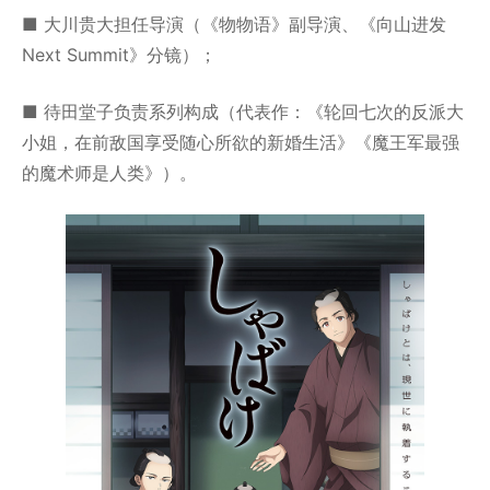
■ 大川贵大担任导演（《物物语》副导演、《向山进发
Next Summit》分镜）；
■ 待田堂子负责系列构成（代表作：《轮回七次的反派大
小姐，在前敌国享受随心所欲的新婚生活》《魔王军最强
的魔术师是人类》）。