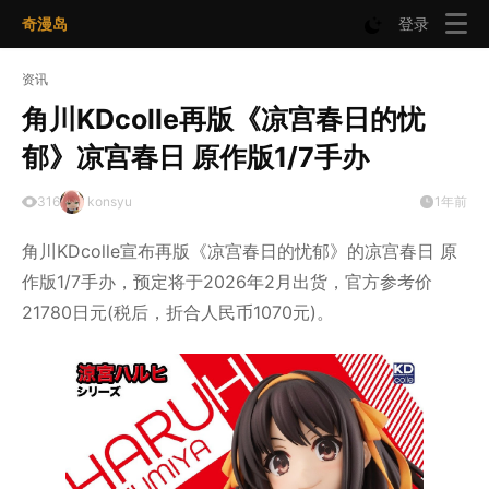
奇漫岛
登录
资讯
角川KDcolle再版《凉宫春日的忧
郁》凉宫春日 原作版1/7手办
316
konsyu
1年前
角川KDcolle宣布再版《凉宫春日的忧郁》的凉宫春日 原
作版1/7手办，预定将于2026年2月出货，官方参考价
21780日元(税后，折合人民币1070元)。