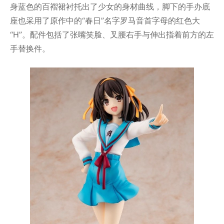
身蓝色的百褶裙衬托出了少女的身材曲线，脚下的手办底
座也采用了原作中的“春日”名字罗马音首字母的红色大
“H”。配件包括了张嘴笑脸、叉腰右手与伸出指着前方的左
手替换件。