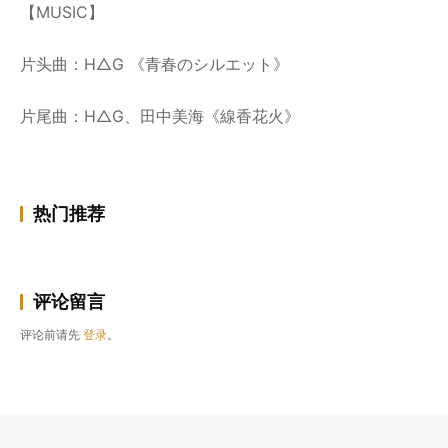
【MUSIC】
片头曲：H△G 《青春のシルエット》
片尾曲：H△G、田中美海《線香花火》
热门推荐
评论留言
评论前请先
登录
。