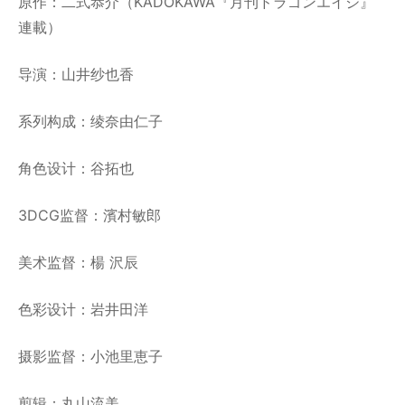
原作：二式恭介（KADOKAWA『月刊ドラゴンエイジ』
連載）
导演：山井纱也香
系列构成：绫奈由仁子
角色设计：谷拓也
3DCG监督：濱村敏郎
美术监督：楊 沢辰
色彩设计：岩井田洋
摄影监督：小池里恵子
剪辑：丸山流美