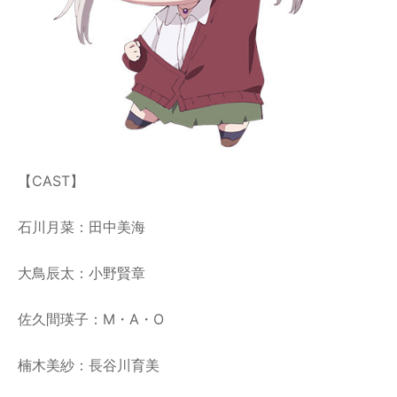
【CAST】
石川月菜：田中美海
大鳥辰太：小野賢章
佐久間瑛子：M・A・O
楠木美紗：長谷川育美