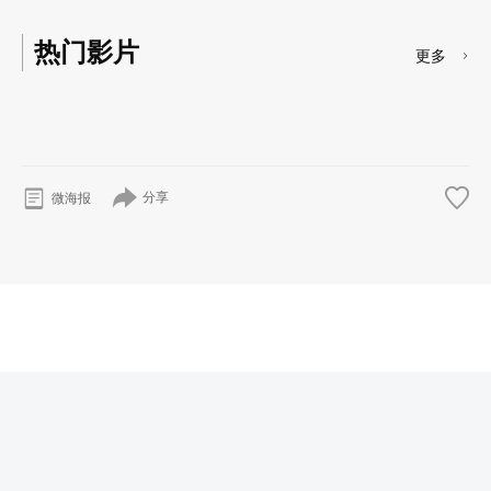
热门影片
更多
分享
微海报
© 2026
奇漫岛
版权所有
沪ICP备20018719号
首页
番剧
剧场版
漫画
资讯
移动端下载