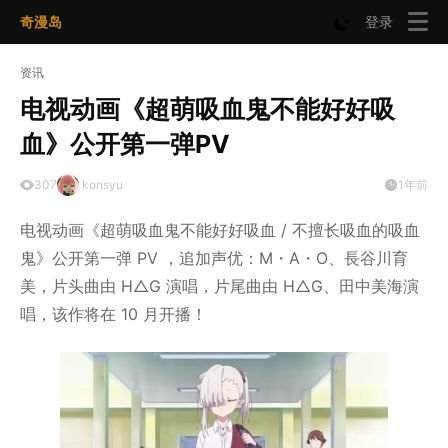
奇漫岛
登录
资讯
电视动画《超萌吸血鬼不能好好吸
血》公开第一弹PV
307
konsyu
1年前
电视动画《超萌吸血鬼不能好好吸血 / 不擅长吸血的吸血
鬼》公开第一弹 PV ，追加声优：M・A・O、長谷川育
美，片头曲由 H△G 演唱，片尾曲由 H△G、田中美海演
唱，该作将在 10 月开播！