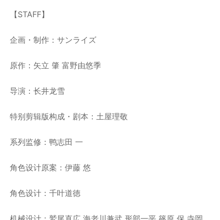
【STAFF】
企画・制作：サンライズ
原作：矢立 肇 富野由悠季
导演：长井龙雪
特别剪辑版构成・剧本：土屋理敬
系列监修：鸭志田 一
角色设计原案：伊藤 悠
角色设计：千叶道徳
机械设计：鷲尾直広 海老川兼武 形部一平 篠原 保 寺岡