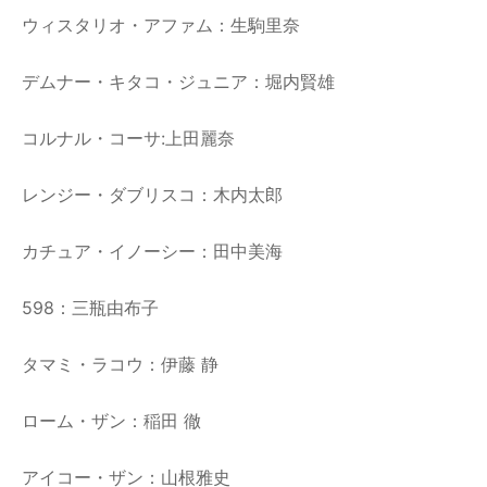
ウィスタリオ・アファム：生駒里奈
デムナー・キタコ・ジュニア：堀内賢雄
コルナル・コーサ:上田麗奈
レンジー・ダブリスコ：木内太郎
カチュア・イノーシー：田中美海
598：三瓶由布子
タマミ・ラコウ：伊藤 静
ローム・ザン：稲田 徹
アイコー・ザン：山根雅史