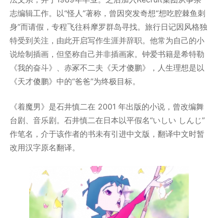
志编辑工作。以“怪人”著称，曾因突发奇想“想吃腔棘鱼刺
身”而请假，专程飞往科摩罗群岛寻找。旅行日记因风格独
特受到关注，由此开启写作生涯并辞职。他常为自己的小
说绘制插画，但坚称自己并非插画家。钟爱书籍是希特勒
《我的奋斗》、赤冢不二夫《天才傻鹏》，人生理想是以
《天才傻鹏》中的“爸爸”为终极目标。
《着魔男》是石井慎二在 2001 年出版的小说，曾改编舞
台剧、音乐剧。石井慎二在日本以平假名“いしい しんじ”
作笔名，介于该作者的书未有引进中文版，翻译中文时暂
改用汉字原名翻译。