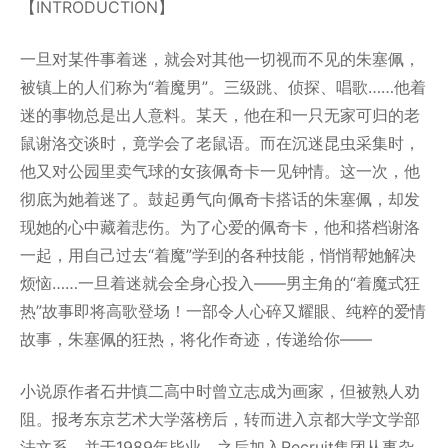
【INTRODUCTION】
一旦对某件事着迷，就会对其他一切视而不见的朱塞佩，
被镇上的人们称为“着魔男”。三级跳、侦探、唱歌……他着
迷的事物总是出人意料。某天，他在和一只无家可归的老
鼠谢洛交谈时，竟学会了老鼠语。而在沉迷昆虫采集时，
他又对公园里卖气球的女孩佩奇卡一见钟情。这一次，他
彻底为她着迷了。鼓起勇气向佩奇卡搭话的朱塞佩，却发
现她的心中藏着悲伤。为了心爱的佩奇卡，他和搭档谢洛
一起，用自己过去“着魔”学到的各种技能，悄悄帮她解决
烦恼……一旦着迷就会全身心投入——男主角的“着魔式狂
热”故事即将高歌登场！一部令人心碎又耀眼、纯粹的爱情
故事，朱塞佩的狂热，将化作奇迹，传递给你——
小说原作者石井慎二高中时曾立志成为画家，但被熟人劝
阻。报考东京艺术大学落榜后，转而进入京都大学文学部
法文系，并于1989年毕业。之后加入Recruit集团从事杂