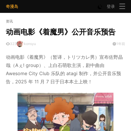
奇漫岛
登录
资讯
动画电影《着魔男》公开音乐预告
323
konsyu
1年前
动画电影《着魔男》（暂译，トリツカレ男）宣布佐野晶
哉（Aぇ! group）、上白石萌歌主演，剧中曲由
Awesome City Club 乐队的 atagi 制作，并公开音乐预
告，2025 年 11 月 7 日于日本本土上映！