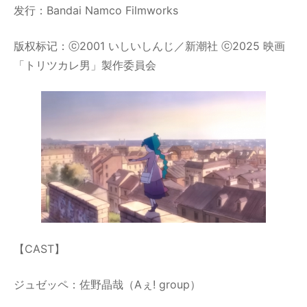
发行：Bandai Namco Filmworks
版权标记：ⓒ2001 いしいしんじ／新潮社 ⓒ2025 映画
「トリツカレ男」製作委員会
【CAST】
ジュゼッペ：佐野晶哉（Aぇ! group）