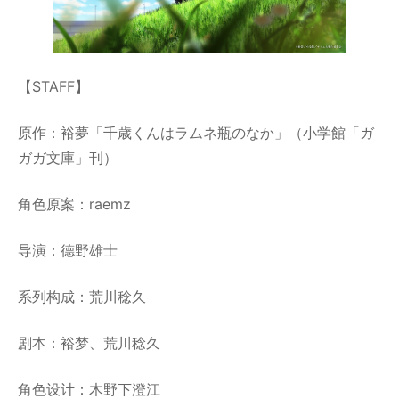
【STAFF】
原作：裕夢「千歳くんはラムネ瓶のなか」（小学館「ガ
ガガ文庫」刊）
角色原案：raemz
导演：德野雄士
系列构成：荒川稔久
剧本：裕梦、荒川稔久
角色设计：木野下澄江