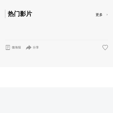
热门影片
更多
分享
微海报
© 2026
奇漫岛
版权所有
沪ICP备20018719号
首页
番剧
剧场版
漫画
资讯
移动端下载