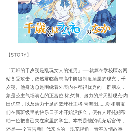
【STORY】
「五班的千岁朔是乱玩女人的渣男」──就算在学校匿名网
站备受攻击，依然君临藤志高中阶级制度顶层的现充，千
岁朔。他身边总是围绕着外表内在都很优秀的一群朋友，
象是公主气场满点的正宫位‧柊夕湖、努力的后天型现充‧内
田优空，以及活力十足的篮球社主将‧青海阳……朔和朋友
们在新班级里的快乐日子才开始没多久，便有人拜托朔帮
助一位把自己关在家里的学生。本书是他的现充后宫传，
还是──？宣告新时代来临的「现充视角」青春爱情故事，