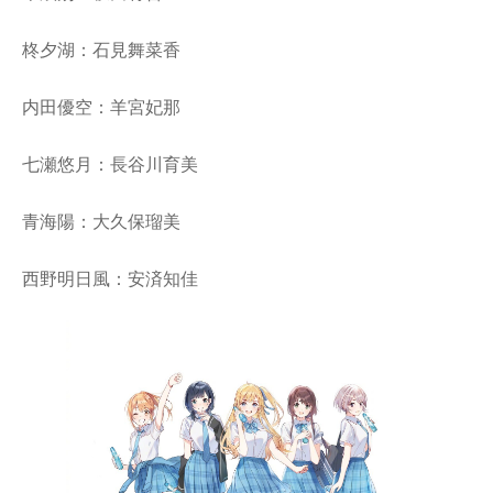
柊夕湖：石見舞菜香
内田優空：羊宮妃那
七瀬悠月：長谷川育美
青海陽：大久保瑠美
西野明日風：安済知佳