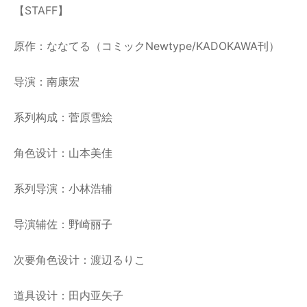
【STAFF】
原作：ななてる（コミックNewtype/KADOKAWA刊）
导演：南康宏
系列构成：菅原雪絵
角色设计：山本美佳
系列导演：小林浩辅
导演辅佐：野崎丽子
次要角色设计：渡辺るりこ
道具设计：田内亚矢子