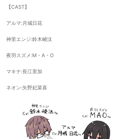
【CAST】
アルマ:月城日花
神里エンジ:鈴木崚汰
夜羽スズメ:M・A・O
マキナ:⻑江里加
ネオン:矢野妃菜喜