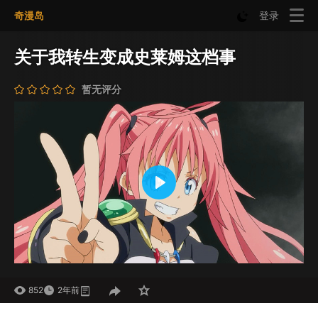
奇漫岛
登录
关于我转生变成史莱姆这档事
暂无评分
Play
Mute
Settings
852
2年前