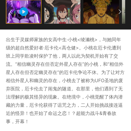
出生于灵媒师家族的女高中生·小桃<绫濑桃>，与她同年
级的超自然爱好者·厄卡伦<高仓健>。小桃在厄卡伦遭到
班上同学欺凌时保护了他，两人以此为契机开始有了交
流。“相信幽灵存在但否定外星人存在”的小桃，和“相信外
星人存在但否定幽灵存在”的厄卡伦争论不休。为了让对方
相信外星人和幽灵的存在，小桃去了被称为UFO圣地的废
弃医院，厄卡伦去了闹鬼的隧道。在那里，他们遇到了无
法理解的极其怪异的现象。在绝境中，小桃觉醒了体内潜
藏的力量，厄卡伦获得了诅咒之力，二人开始挑战接连逼
近的怪异！也开始了命运之恋！？超能力战斗&青春故
事，开幕！