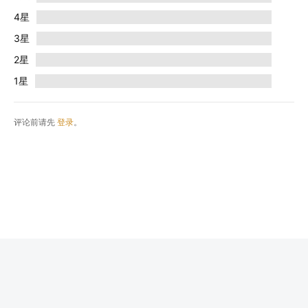
4星
3星
2星
1星
评论前请先
登录
。
© 2026
奇漫岛
版权所有
沪ICP备20018719号
首页
番剧
剧场版
漫画
资讯
移动端下载