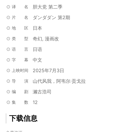
胆大党 第二季
译名
ダンダダン 第2期
片名
日本
地区
奇幻, 漫画改
类型
日语
语言
中文
字幕
2025年7月3日
上映时间
山代风我，阿韦尔·贡戈拉
导演
濑古浩司
编剧
12
集数
下载信息