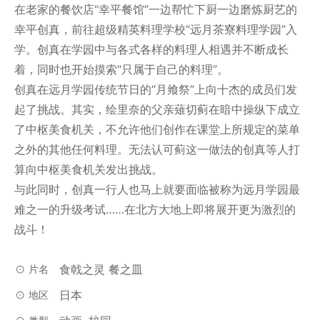
在老家的餐饮店“幸平餐馆”一边帮忙下厨一边磨炼厨艺的
幸平创真，前往超级精英料理学校“远月茶寮料理学园”入
学。创真在学园中与各式各样的料理人相遇并不断成长
着，同时也开始摸索“只属于自己的料理”。
创真在远月学园传统节日的“月飨祭”上向十杰的成员们发
起了挑战。其实，绘里奈的父亲薙切蓟在暗中操纵下成立
了中枢美食机关，不允许他们创作在课堂上所规定的菜单
之外的其他任何料理。无法认可蓟这一做法的创真等人打
算向中枢美食机关发出挑战。
与此同时，创真一行人也马上就要面临被称为远月学园最
难之一的升级考试……在北方大地上即将展开更为激烈的
战斗！
食戟之灵 餐之皿
片名
日本
地区