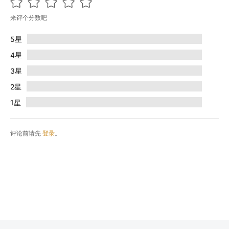
来评个分数吧
5星
4星
3星
2星
1星
评论前请先
登录
。