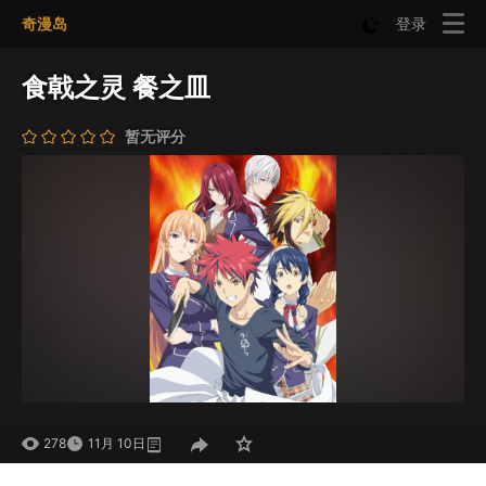
奇漫岛
登录
食戟之灵 餐之皿
暂无评分
278
11月 10日