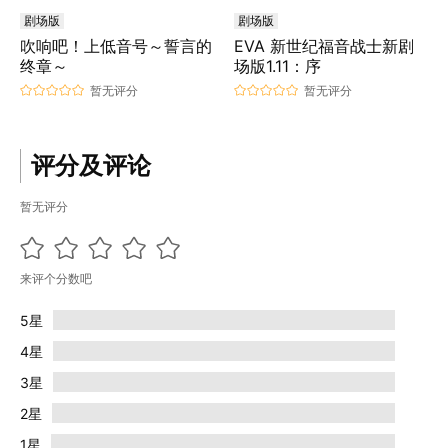
剧场版
剧场版
吹响吧！上低音号～誓言的
EVA 新世纪福音战士新剧
终章～
场版1.11：序
暂无评分
暂无评分
评分及评论
暂无评分
来评个分数吧
5星
4星
3星
2星
1星