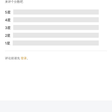
来评个分数吧
5星
4星
3星
2星
1星
评论前请先
登录
。