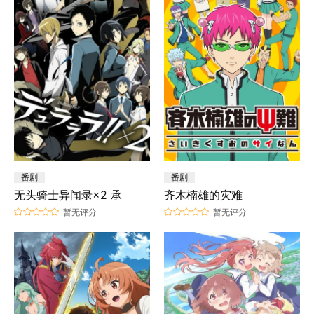
番剧
番剧
无头骑士异闻录×2 承
齐木楠雄的灾难
暂无评分
暂无评分