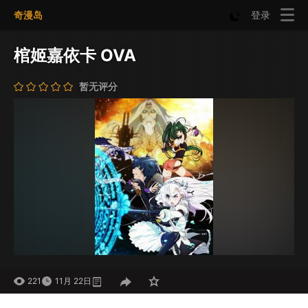
奇漫岛
登录
棺姬嘉依卡 OVA
暂无评分
221
11月 22日