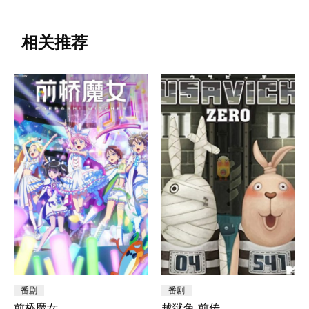
相关推荐
番剧
番剧
前桥魔女
越狱兔 前传