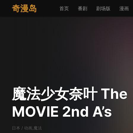
奇漫岛
首页
番剧
剧场版
漫画
魔法少女奈叶 The
MOVIE 2nd A’s
日本
/
动画,魔法