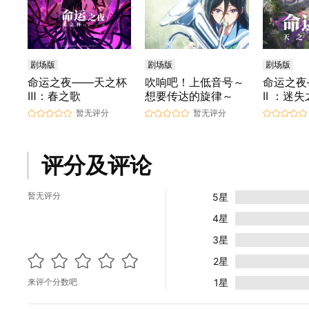
剧场版
剧场版
剧场版
命运之夜——天之杯
吹响吧！上低音号～
命运之夜
Ⅲ：春之歌
想要传达的旋律～
II ：迷
暂无评分
暂无评分
评分及评论
暂无评分
5星
4星
3星
2星
来评个分数吧
1星